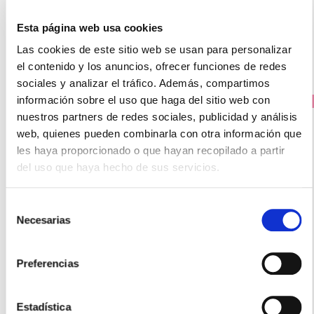
-
+
Añadir
Esta página web usa cookies
Las cookies de este sitio web se usan para personalizar
el contenido y los anuncios, ofrecer funciones de redes
sociales y analizar el tráfico. Además, compartimos
información sobre el uso que haga del sitio web con
PRECIO ESPECIAL
nuestros partners de redes sociales, publicidad y análisis
web, quienes pueden combinarla con otra información que
les haya proporcionado o que hayan recopilado a partir
del uso que haya hecho de sus servicios.
Selección
Necesarias
de
consentimiento
GYNEA
Preferencias
Melagyn® Gel Hidratante Vaginal (60ml)
15.15€
Estadística