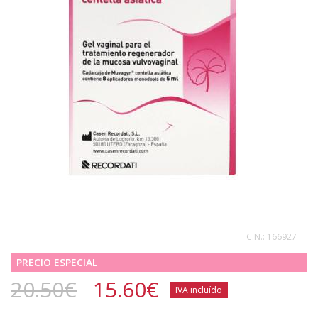
C.N.:
166927
PRECIO ESPECIAL
20.50€
15.60
€
IVA incluído