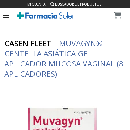
MI CUENTA
BUSCADOR DE PRODUCTOS
Toggle
navigation
CASEN FLEET
-
MUVAGYN®
CENTELLA ASIÁTICA GEL
APLICADOR MUCOSA VAGINAL (8
APLICADORES)