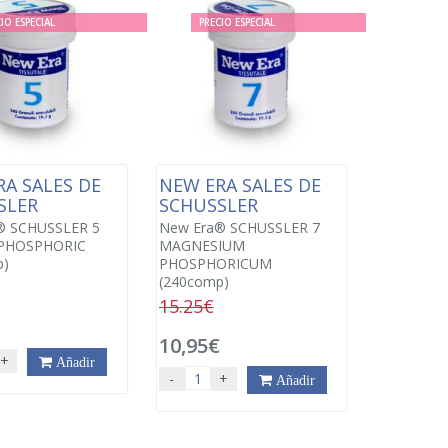
IO ESPECIAL
PRECIO ESPECIAL
A SALES DE
NEW ERA SALES DE
SLER
SCHUSSLER
® SCHUSSLER 5
New Era® SCHUSSLER 7
PHOSPHORIC
MAGNESIUM
p)
PHOSPHORICUM
(240comp)
15.25€
€
10,95€
+
Añadir
-
+
Añadir