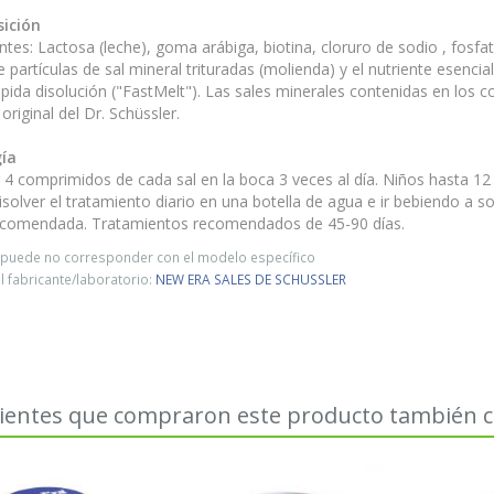
ición
ntes: Lactosa (leche), goma arábiga, biotina, cloruro de sodio , fosfat
 partículas de sal mineral trituradas (molienda) y el nutriente esenci
rápida disolución ("FastMelt"). Las sales minerales contenidas en los
original del Dr. Schüssler.
ía
 4 comprimidos de cada sal en la boca 3 veces al día. Niños hasta 12 
solver el tratamiento diario en una botella de agua e ir bebiendo a 
recomendada. Tratamientos recomendados de 45-90 días.
o puede no corresponder con el modelo específico
 fabricante/laboratorio:
NEW ERA SALES DE SCHUSSLER
lientes que compraron este producto también