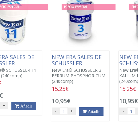
ECIO ESPECIAL
PRECIO ESPECIAL
PREC
RA SALES DE
NEW ERA SALES DE
NEW ER
SSLER
SCHUSSLER
SCHUS
a® SCHUSSLER 11
New Era® SCHUSSLER 3
New Era
 (240comp)
FERRUM PHOSPHORICUM
KALIUM 
(240comp)
(240com
€
15.25€
15.25€
€
10,95€
10,95
+
Añadir
-
+
-
Añadir