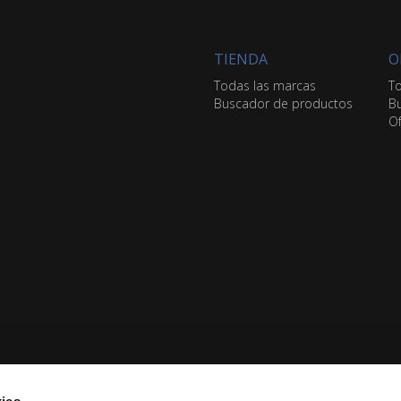
TIENDA
O
Todas las marcas
To
Buscador de productos
Bu
Of