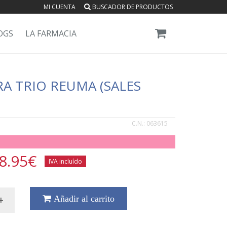
MI CUENTA
BUSCADOR DE PRODUCTOS
OGS
LA FARMACIA
A TRIO REUMA (SALES
C.N.:
063615
8.95
€
IVA incluído
+
Añadir al carrito