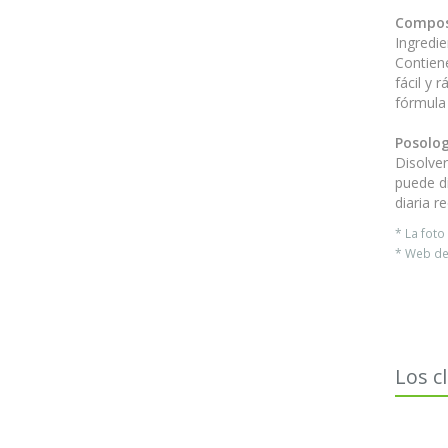
Compos
Ingredie
Contiene
fácil y 
fórmula 
Posolog
Disolver
puede di
diaria 
* La fot
* Web del
Los c