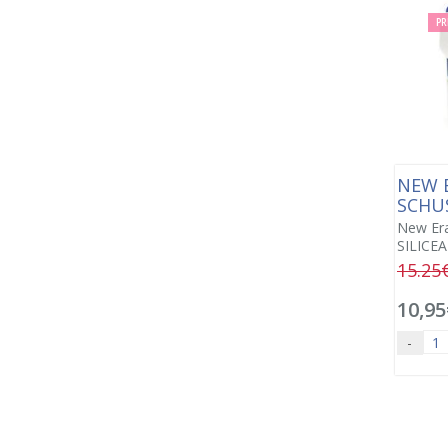
PR
NEW E
SCHU
New Er
SILICEA
15.25
10,95
-