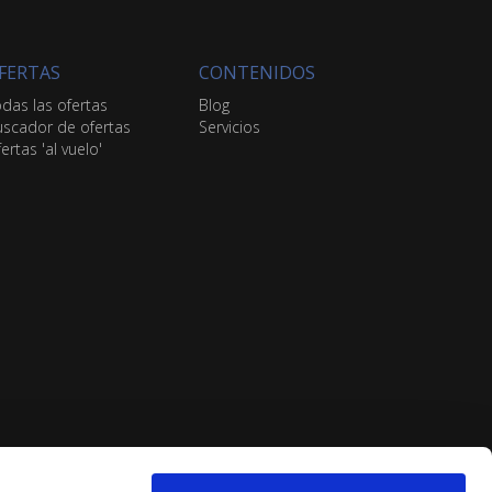
FERTAS
CONTENIDOS
das las ofertas
Blog
scador de ofertas
Servicios
ertas 'al vuelo'