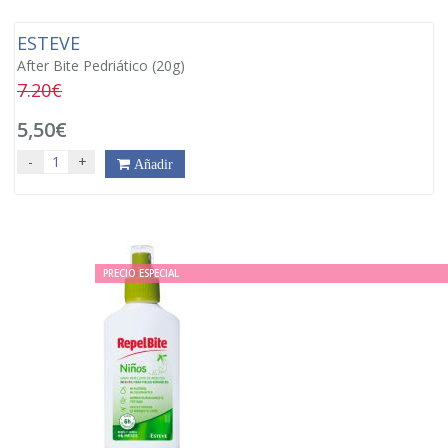
ESTEVE
After Bite Pedriático (20g)
7.20€
5,50€
-
+
Añadir
PRECIO ESPECIAL