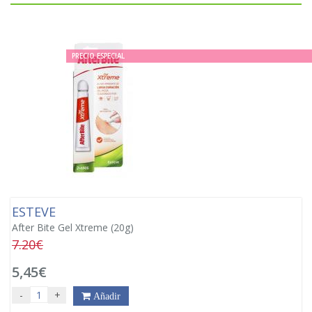
PRECIO ESPECIAL
ESTEVE
After Bite Gel Xtreme (20g)
7.20€
5,45€
-
+
Añadir