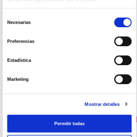
Selección
Necesarias
de
consentimiento
ESTEVE
Preferencias
REPELBITE NATURAL PULSERA +3 AÑOS ( 3 UNIDADES)
13.20€
Estadística
10,20€
-
+
Añadir
Marketing
Mostrar detalles
PRECIO ESPECIAL
Permitir todas