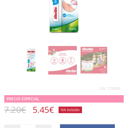
C.N.:
170049
PRECIO ESPECIAL
7.20€
5.45
€
IVA incluído