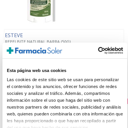
ESTEVE
REPELBITE NATURAL BARRA (50G)
13.20€
9,95€
-
+
Añadir
Esta página web usa cookies
Las cookies de este sitio web se usan para personalizar
el contenido y los anuncios, ofrecer funciones de redes
sociales y analizar el tráfico. Además, compartimos
información sobre el uso que haga del sitio web con
PRECIO ESPECIAL
nuestros partners de redes sociales, publicidad y análisis
web, quienes pueden combinarla con otra información que
les haya proporcionado o que hayan recopilado a partir
del uso que haya hecho de sus servicios.