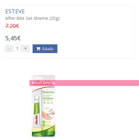
ESTEVE
After Bite Gel Xtreme (20g)
7.20€
5,45€
-
+
Añadir
PRECIO ESPECIAL