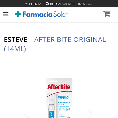
MI CUENTA
BUSCADOR DE PRODUCTOS
Toggle
navigation
ESTEVE
-
AFTER BITE ORIGINAL
(14ML)