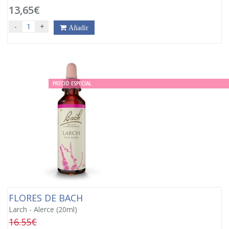
13,65€
-
+
Añadir
PRECIO ESPECIAL
FLORES DE BACH
Larch - Alerce (20ml)
16.55€