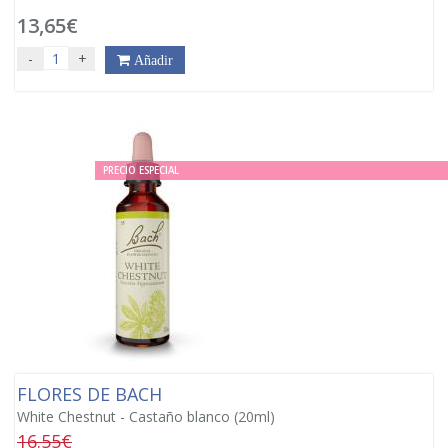
13,65€
-
+
Añadir
PRECIO ESPECIAL
FLORES DE BACH
White Chestnut - Castaño blanco (20ml)
16.55€