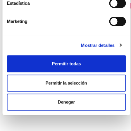
Estadística
PRECIO ESPECIAL
Marketing
Mostrar detalles
Permitir todas
FLORES DE BACH
Wild Rose - Escaramujo o Rosa Silvestre (20ml)
Permitir la selección
16.55€
13,65€
Denegar
-
+
Añadir