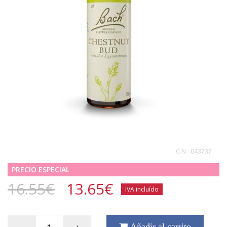
C.N.:
043737
PRECIO ESPECIAL
16.55€
13.65
€
IVA incluído
Añadir al carrito