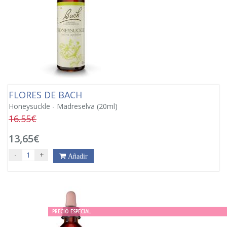
FLORES DE BACH
Honeysuckle - Madreselva (20ml)
16.55€
13,65€
-
+
Añadir
PRECIO ESPECIAL