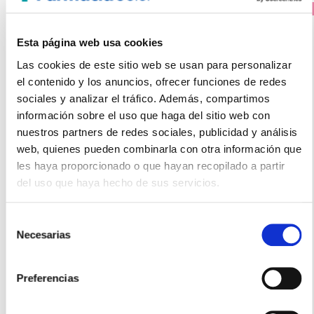
PRECIO ESPECIAL
Esta página web usa cookies
Las cookies de este sitio web se usan para personalizar
el contenido y los anuncios, ofrecer funciones de redes
sociales y analizar el tráfico. Además, compartimos
información sobre el uso que haga del sitio web con
nuestros partners de redes sociales, publicidad y análisis
web, quienes pueden combinarla con otra información que
FLORES DE BACH
les haya proporcionado o que hayan recopilado a partir
White Chestnut - Castaño blanco (20ml)
del uso que haya hecho de sus servicios.
16.55€
Selección
13,65€
Necesarias
de
-
+
Añadir
consentimiento
Preferencias