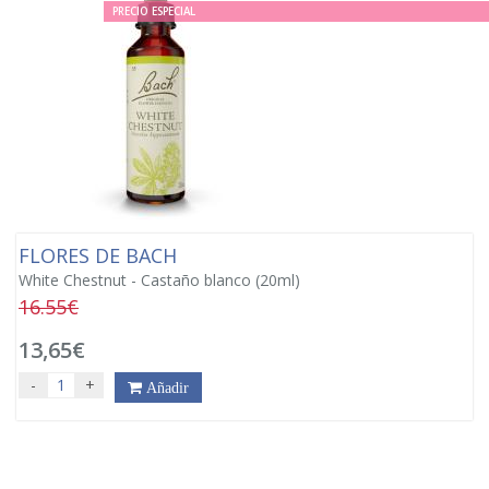
PRECIO ESPECIAL
FLORES DE BACH
White Chestnut - Castaño blanco (20ml)
16.55€
13,65€
-
+
Añadir