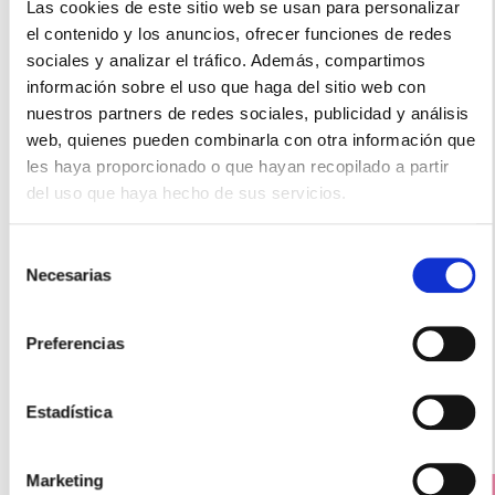
Las cookies de este sitio web se usan para personalizar
el contenido y los anuncios, ofrecer funciones de redes
sociales y analizar el tráfico. Además, compartimos
información sobre el uso que haga del sitio web con
FLORES DE BACH
nuestros partners de redes sociales, publicidad y análisis
SCLERANTHUS - Escleranto (20ml)
16.55€
web, quienes pueden combinarla con otra información que
les haya proporcionado o que hayan recopilado a partir
13,65€
del uso que haya hecho de sus servicios.
-
+
Añadir
Selección
Necesarias
de
consentimiento
Preferencias
Los clientes que compraron este producto
también compraron
Estadística
Marketing
PRECIO ESPECIAL