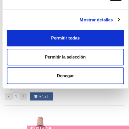
Mostrar detalles
Permitir todas
Permitir la selección
FLORES DE BACH
Gentian - Genciana (20ml)
16.55€
Denegar
13,65€
-
+
Añadir
PRECIO ESPECIAL