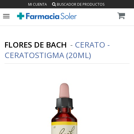
MI CUENTA
BUSCADOR DE PRODUCTOS
Toggle
navigation
FLORES DE BACH
-
CERATO -
CERATOSTIGMA (20ML)