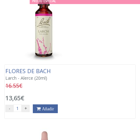
PRECIO ESPECIAL
FLORES DE BACH
Larch - Alerce (20ml)
16.55€
13,65€
-
+
Añadir