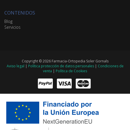
CONTENIDOS
Blog
Servicios
Copyright © 2026 Farmacia-Ortopedia Soler Gornals
Aviso legal
|
Política protección de datos personales
|
Condiciones de
venta
|
Política de Cookies