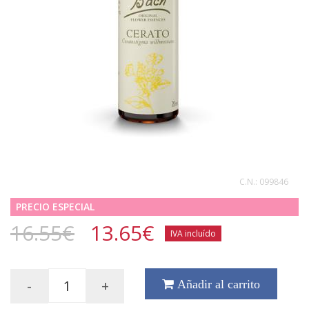
C.N.:
099846
PRECIO ESPECIAL
16.55€
13.65
€
IVA incluído
-
+
Añadir al carrito