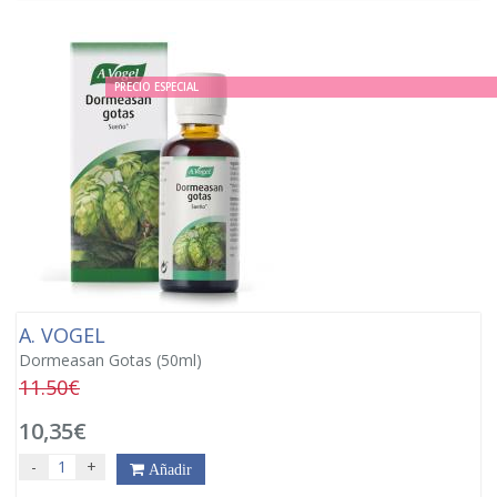
PRECIO ESPECIAL
A. VOGEL
Dormeasan Gotas (50ml)
11.50€
10,35€
-
+
Añadir