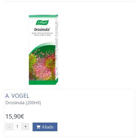
A. VOGEL
Drosinula (200ml)
15,90€
-
+
Añadir