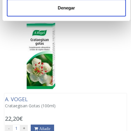
Denegar
A. VOGEL
Crataegisan Gotas (100ml)
22,20€
-
+
Añadir