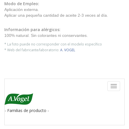
Modo de Empleo:
Aplicación externa.
Aplicar una pequeña cantidad de aceite 2-3 veces al día.
Información para alérgicos:
100% natural. Sin colorantes ni conservantes.
* La foto puede no corresponder con el modelo específico
* Web del fabricante/laboratorio:
A. VOGEL
Toggle
navigati
- Familias de producto -