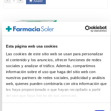
-
+
Añadir
Esta página web usa cookies
Las cookies de este sitio web se usan para personalizar
el contenido y los anuncios, ofrecer funciones de redes
sociales y analizar el tráfico. Además, compartimos
información sobre el uso que haga del sitio web con
nuestros partners de redes sociales, publicidad y análisis
A. VOGEL
web, quienes pueden combinarla con otra información que
Boldocynara Comprimidos (60comp)
les haya proporcionado o que hayan recopilado a partir
del uso que haya hecho de sus servicios.
17,05€
-
+
Añadir
Selección