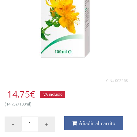
C.N.:
002268
14.75
€
IVA incluído
(
)
14.75€/100ml
-
+
Añadir al carrito