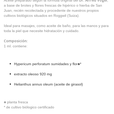
Dr. Alfred Vogel
Aceite preparado según la fórmula original del
,
a base de brotes y flores frescas de hipérico o hierba de San
Juan, recién recolectada y procedente de nuestros propios
cultivos biológicos situados en Roggwil (Suiza).
Ideal para masajes, como aceite de baño, para las manos y para
toda la piel que necesite hidratación y cuidado.
Composición:
1 ml. contiene:
Hypericum perforatum sumidades y flor♣*
extracto oleoso 920 mg
Helianthus annus oleum (aceite de girasol)
♣ planta fresca
* de cultivo biólogico certificado