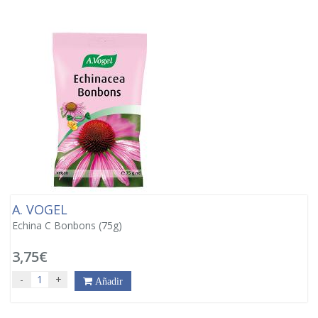
A. VOGEL
Echina C Bonbons (75g)
3,75€
-
+
Añadir