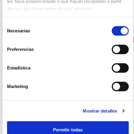
les haya proporcionado o que hayan recopilado a partir
-
+
Añadir
del uso que haya hecho de sus servicios.
Selección
Necesarias
de
consentimiento
PRECIO ESPECIAL
Preferencias
Estadística
Marketing
MERITENE
Mostrar detalles
BATIDO FIBRA CHOCOLATE (14 SOBRES x 35G)
24.00€
Permitir todas
22,20€