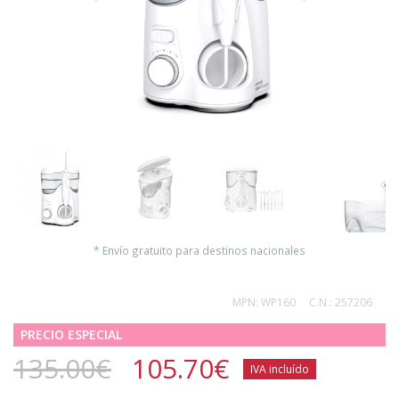
* Envío gratuito para destinos nacionales
MPN:
WP160
C.N.:
257206
PRECIO ESPECIAL
135.00€
105.70
€
IVA incluído