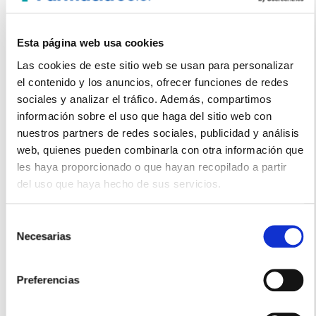
PACK CEPILLO DENTAL MEDIO DUPLO (2 UNIDADES)
8.50€
Esta página web usa cookies
6,55€
Las cookies de este sitio web se usan para personalizar
-
+
Añadir
el contenido y los anuncios, ofrecer funciones de redes
sociales y analizar el tráfico. Además, compartimos
información sobre el uso que haga del sitio web con
nuestros partners de redes sociales, publicidad y análisis
web, quienes pueden combinarla con otra información que
les haya proporcionado o que hayan recopilado a partir
del uso que haya hecho de sus servicios.
Selección
Necesarias
de
consentimiento
Preferencias
ALLERGAN