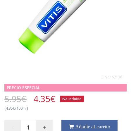
C.N.:
157138
PRECIO ESPECIAL
5.95€
4.35
€
IVA incluído
(
)
4.35€/100ml
-
+
Añadir al carrito