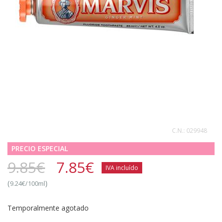
C.N.:
029948
PRECIO ESPECIAL
9.85€
7.85
€
IVA incluído
(
)
9.24€/100ml
Temporalmente agotado