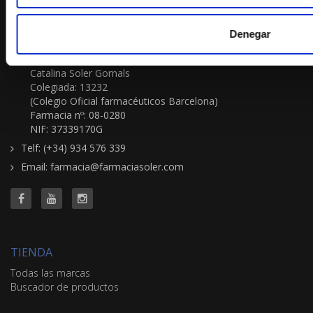
FARMACIA-ORTOPEDIA SOLER GORNALS
Passeig Sant Joan 117
Denegar
08037-Barcelona
Titular farmacia:
Catalina Soler Gornals
Colegiada: 13232
(Colegio Oficial farmacéuticos Barcelona)
Farmacia nº: 08-0280
NIF: 37339170G
Telf: (+34) 934 576 339
Email: farmacia@farmaciasoler.com
TIENDA
Todas las marcas
Buscador de productos