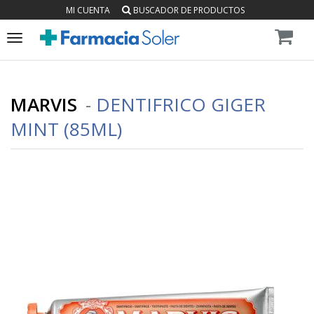
MI CUENTA
BUSCADOR DE PRODUCTOS
Toggle
navigation
MARVIS
-
DENTIFRICO GIGER
MINT (85ML)