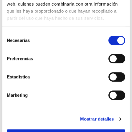
web, quienes pueden combinarla con otra información
todo a 26,30€
ORLIMAN
que les haya proporcionado o que hayan recopilado a
FAJA 4 BANDAS
(3 modelos)
partir del uso que haya hecho de sus servicios.
SUBPRODUCTOS -
Seleccionar
Selección
Necesarias
de
consentimiento
Preferencias
Estadística
Marketing
Mostrar detalles
todo a 20,40€
ORLIMAN
INMOVILIZADOR CLAVÍCULA
(2