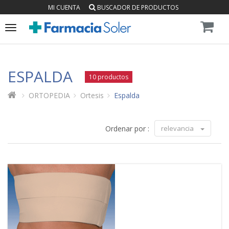
MI CUENTA
BUSCADOR DE PRODUCTOS
Toggle
navigation
ESPALDA
10 productos
ORTOPEDIA
Ortesis
Espalda
Ordenar por :
relevancia