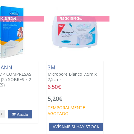
IO ESPECIAL
PRECIO ESPECIAL
MANN
3M
MP COMPRESAS
Micropore Blanco 7,5m x
(25 SOBRES x 2
2,5cms
S)
6.50€
5,20€
TEMPORALMENTE
AGOTADO
+
Añadir
AVÍSAME SI HAY STOCK