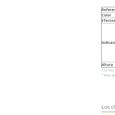
Referen
Color
Efecto
Indicac
Altura
* La fot
* Web del
Los c