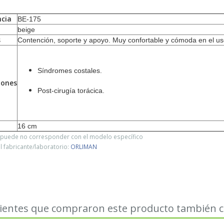
cia
BE-175
beige
s
Contención, soporte y apoyo. Muy confortable y cómoda en el us
Síndromes costales.
iones
Post-cirugía torácica.
16 cm
o puede no corresponder con el modelo específico
 fabricante/laboratorio:
ORLIMAN
lientes que compraron este producto también