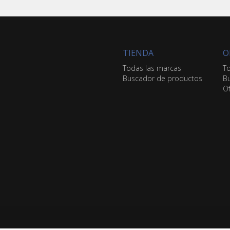
TIENDA
O
Todas las marcas
To
Buscador de productos
Bu
Of