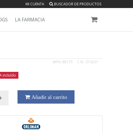
MI CUENTA
BUSCADOR DE PRODUCTOS
OGS
LA FARMACIA
MPN:
BE175
C.N.:
010231
A incluído
+
Añadir al carrito