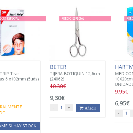
ECIO ESPECIAL
PRECIO ESPECIAL
PREC
BETER
HART
TRIP Tiras
TIJERA BOTIQUIN 12,6cm
MEDICO
as 6 x102mm (5uds)
(24062)
10X20cm 
UNIDADE
10.30€
9.95€
9,30€
6,95€
RALMENTE
-
+
Añadir
DO
-
AME SI HAY STOCK