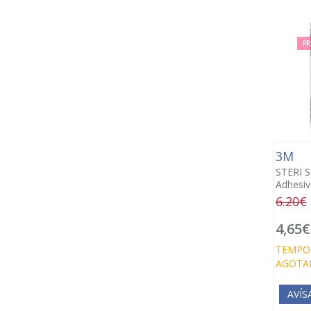
PR
3M
STERI S
Adhesiv
6.20€
4,65€
TEMPO
AGOTA
AVÍS