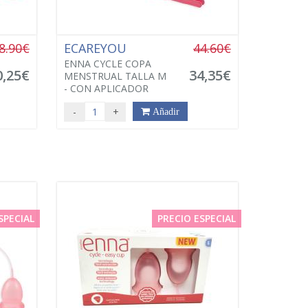
8.90€
ECAREYOU
44.60€
ENNA CYCLE COPA
0,25€
34,35€
MENSTRUAL TALLA M
- CON APLICADOR
-
+
Añadir
SPECIAL
PRECIO ESPECIAL