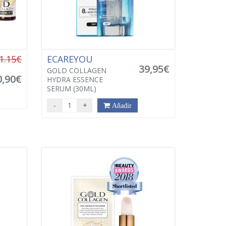
1.15€
ECAREYOU
39,95€
GOLD COLLAGEN
0,90€
HYDRA ESSENCE
SERUM (30ML)
-
+
Añadir