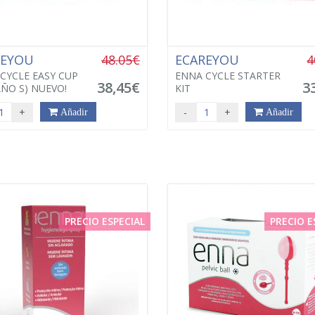
REYOU
48.05€
ECAREYOU
4
CYCLE EASY CUP
ENNA CYCLE STARTER
38,45€
3
ÑO S) NUEVO!
KIT
+
-
+
Añadir
Añadir
PRECIO ESPECIAL
PRECIO E