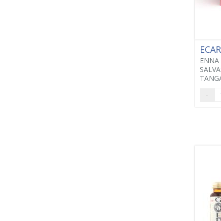
ECA
ENNA
SALVA
TANGA
-