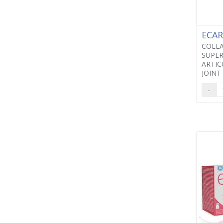
ECA
COLL
SUPE
ARTIC
JOINT
-