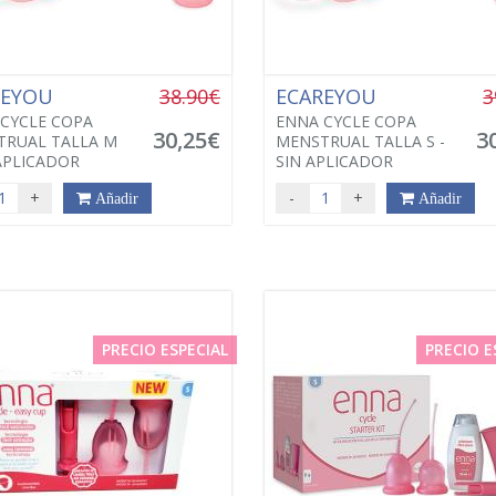
REYOU
38.90€
ECAREYOU
3
CYCLE COPA
ENNA CYCLE COPA
30,25€
3
TRUAL TALLA M
MENSTRUAL TALLA S -
 APLICADOR
SIN APLICADOR
+
-
+
Añadir
Añadir
PRECIO ESPECIAL
PRECIO E