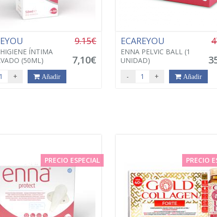
REYOU
9.15€
ECAREYOU
4
HIGIENE ÍNTIMA
ENNA PELVIC BALL (1
7,10€
3
AVADO (50ML)
UNIDAD)
+
-
+
Añadir
Añadir
PRECIO ESPECIAL
PRECIO E