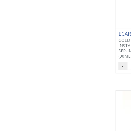
ECA
GOLD
INST
SERU
(30ML
-