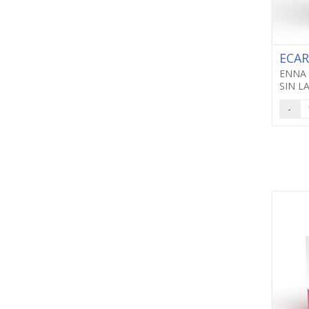
ECA
ENNA 
SIN L
-