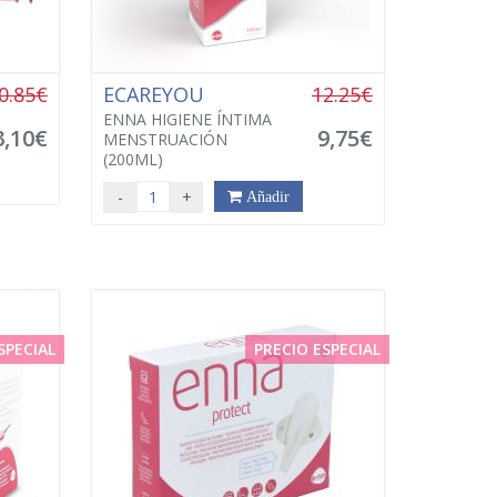
0.85€
ECAREYOU
12.25€
ENNA HIGIENE ÍNTIMA
3,10€
9,75€
MENSTRUACIÓN
(200ML)
-
+
Añadir
SPECIAL
PRECIO ESPECIAL