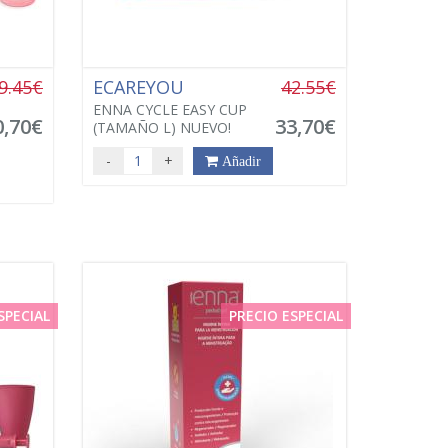
9.45€
ECAREYOU
42.55€
ENNA CYCLE EASY CUP
0,70€
33,70€
(TAMAÑO L) NUEVO!
-
+
Añadir
SPECIAL
PRECIO ESPECIAL