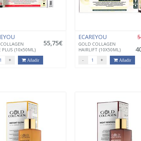
REYOU
ECAREYOU
5
55,75€
 COLLAGEN
GOLD COLLAGEN
4
 PLUS (10x50ML)
HAIRLIFT (10X50ML)
+
-
+
Añadir
Añadir