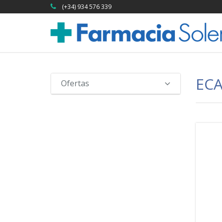
(+34) 934 576 339
EC
Ofertas