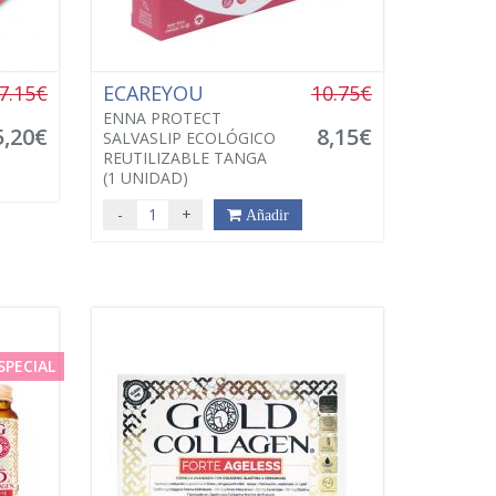
7.15€
ECAREYOU
10.75€
ENNA PROTECT
5,20€
8,15€
SALVASLIP ECOLÓGICO
REUTILIZABLE TANGA
(1 UNIDAD)
-
+
Añadir
SPECIAL