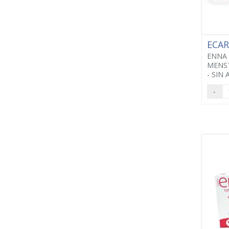
ECA
ENNA 
MENS
- SIN
-