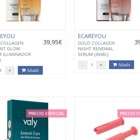
REYOU
ECAREYOU
39,95€
3
 COLLAGEN
GOLD COLLAGEN
ANT GLOW
NIGHT RENEWAL
M ILUMINADOR
SERUM (30ML)
)
-
+
Añadir
+
Añadir
PRECIO ESPECIAL
PRECIO E