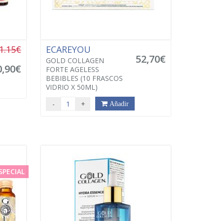
1.15€
ECAREYOU
52,70€
GOLD COLLAGEN
0,90€
FORTE AGELESS
BEBIBLES (10 FRASCOS
VIDRIO X 50ML)
-
+
Añadir
SPECIAL