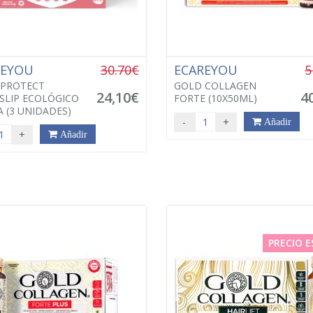
REYOU
30.70€
ECAREYOU
5
 PROTECT
GOLD COLLAGEN
24,10€
4
SLIP ECOLÓGICO
FORTE (10X50ML)
 (3 UNIDADES)
-
+
Añadir
+
Añadir
PRECIO E