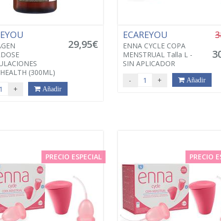
REYOU
ECAREYOU
3
29,95€
AGEN
ENNA CYCLE COPA
3
RDOSE
MENSTRUAL Talla L -
ULACIONES
SIN APLICADOR
 HEALTH (300ML)
-
+
Añadir
+
Añadir
PRECIO ESPECIAL
PRECIO E