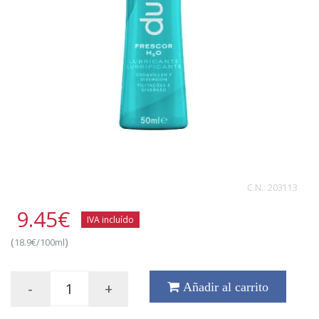
C.N.:
203113
9.45
€
IVA incluído
(
)
18.9€/100ml
-
+
Añadir al carrito