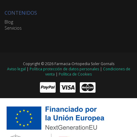
CONTENIDOS
Blog
Servicios
Copyright © 2026 Farmacia-Ortopedia Soler Gornals
Aviso legal
|
Política protección de datos personales
|
Condiciones de
venta
|
Política de Cookies