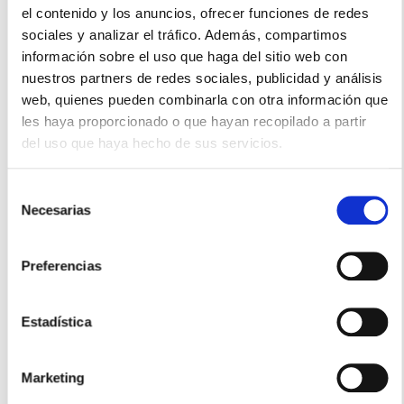
el contenido y los anuncios, ofrecer funciones de redes
sociales y analizar el tráfico. Además, compartimos
información sobre el uso que haga del sitio web con
nuestros partners de redes sociales, publicidad y análisis
web, quienes pueden combinarla con otra información que
les haya proporcionado o que hayan recopilado a partir
del uso que haya hecho de sus servicios.
Selección
Necesarias
de
consentimiento
DUREX
LUBRICANTE FRESA-MORANGO (50ml)
Preferencias
9,45€
Estadística
-
+
Añadir
Marketing