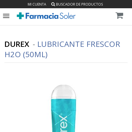
MI CUENTA
BUSCADOR DE PRODUCTOS
Toggle
navigation
DUREX
-
LUBRICANTE FRESCOR
H2O (50ML)