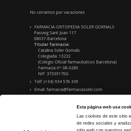
No cerramos por vacaciones
FARMACIA-ORTOPEDIA SOLER GORNALS
Passeig Sant Joan 117
08037-Barcelona
Titular farmacia:
Catalina Soler Gornals
Colegiada: 13232
(Colegio Oficial farmacéuticos Barcelona)
Farmacia nº: 08-0280
NIF: 37339170G
Telf: (+34) 934 576 339
Email: farmacia@farmaciasoler.com
Esta página web usa cook
Las cookies de este sitio 
de redes sociales y analiz
sitio web con nuestros par