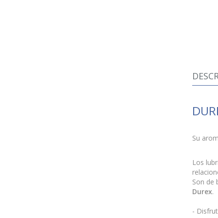
DESCR
DURE
Su arom
Los lub
relacion
Son de 
Durex
.
- Disfru