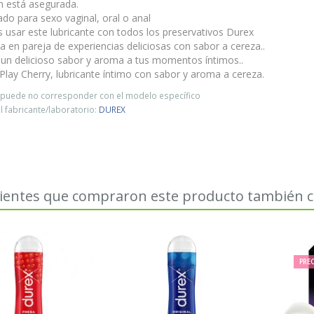
n está asegurada.
do para sexo vaginal, oral o anal
 usar este lubricante con todos los preservativos Durex
ta en pareja de experiencias deliciosas con sabor a cereza..
 un delicioso sabor y aroma a tus momentos íntimos..
Play Cherry, lubricante íntimo con sabor y aroma a cereza.
o puede no corresponder con el modelo específico
 fabricante/laboratorio:
DUREX
lientes que compraron este producto también
PREC