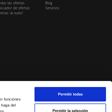
das las ofertas
Blog
scador de ofertas
Servicios
ertas 'al vuelo'
Permitir todas
er funciones
 haga del
Permitir la selección
den