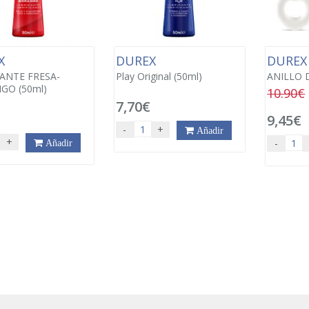
X
DUREX
DURE
ANTE FRESA-
Play Original (50ml)
ANILLO 
O (50ml)
10.90€
7,70€
9,45€
-
+
Añadir
+
-
Añadir