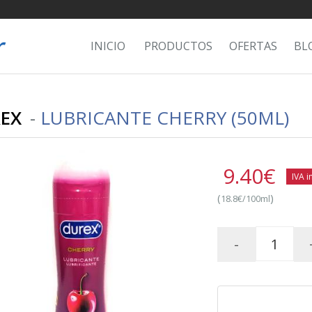
INICIO
PRODUCTOS
OFERTAS
BL
EX
-
LUBRICANTE CHERRY (50ML)
9.40
€
IVA i
(
)
18.8€/100ml
-