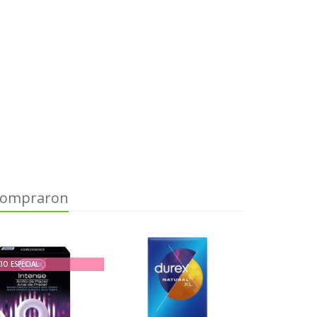
 compraron
IO ESPECIAL