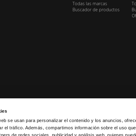
Todas las marcas
To
Buscador de productos
Bu
Of
ies
web se usan para personalizar el contenido y los anuncios, ofrec
ar el tráfico. Además, compartimos información sobre el uso que
tners de redes sociales, publicidad y análisis web, quienes pue