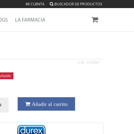
MI CUENTA
BUSCADOR DE PRODUCTOS
OGS
LA FARMACIA
C.N.:
152560
ncluído
+
Añadir al carrito