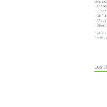
diversió
- Adecua
- Puedes
- Disfru
- Añade
- Durex 
* La fot
* Web del
Los c