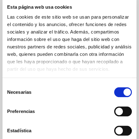
Esta página web usa cookies
Comunicaciones
cifradas
Las cookies de este sitio web se usan para personalizar
el contenido y los anuncios, ofrecer funciones de redes
sociales y analizar el tráfico. Además, compartimos
información sobre el uso que haga del sitio web con
nuestros partners de redes sociales, publicidad y análisis
web, quienes pueden combinarla con otra información
ENVIOS Y DESTINOS
que les haya proporcionado o que hayan recopilado a
partir del uso que haya hecho de sus servicios.
ESPAÑA
Península
Islas Baleares
Selección
Islas Canarias
Necesarias
de
UNIÓN EUROPEA
consentimiento
Preferencias
24/48h
Estadística