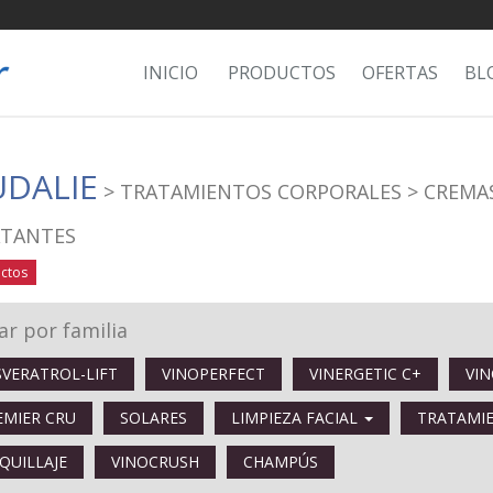
INICIO
PRODUCTOS
OFERTAS
BL
DALIE
> TRATAMIENTOS CORPORALES
> CREMA
ATANTES
ctos
rar por familia
SVERATROL-LIFT
VINOPERFECT
VINERGETIC C+
VI
EMIER CRU
SOLARES
LIMPIEZA FACIAL
TRATAMI
QUILLAJE
VINOCRUSH
CHAMPÚS