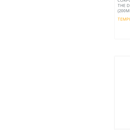
CORPO
THE D
(200M
TEMP