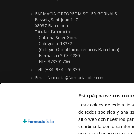
FARMACIA-ORTOPEDIA SOLER GORNALS
Passeig Sant Joan 117
08037-Barcelona
Titular farmacia:
Catalina Soler Gornals
Colegiada: 13232
(Colegio Oficial farmacéuticos Barcelona)
Farmacia nº: 08-0280
NIF: 37339170G
Telf: (+34) 934 576 339
Email: farmacia@farmaciasoler.com
Esta página web usa cook
Las cookies de este sitio 
de redes sociales y analiz
sitio web con nuestros par
Copyright © 2026 Farmacia-Ortopedia Soler Gornals
combinarla con otra inform
Aviso legal
|
Política protección de datos personales
|
Condi
que haya hecho de sus ser