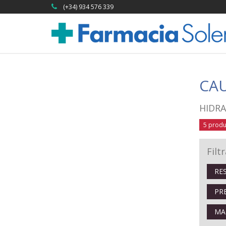
(+34) 934 576 339
CAU
HIDR
5 produ
Filt
RE
PR
MA