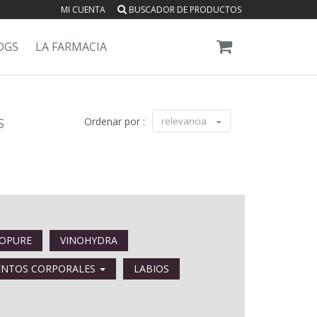
MI CUENTA
BUSCADOR DE PRODUCTOS
OGS
LA FARMACIA
S
Ordenar por :
relevancia
NOPURE
VINOHYDRA
ENTOS CORPORALES
LABIOS