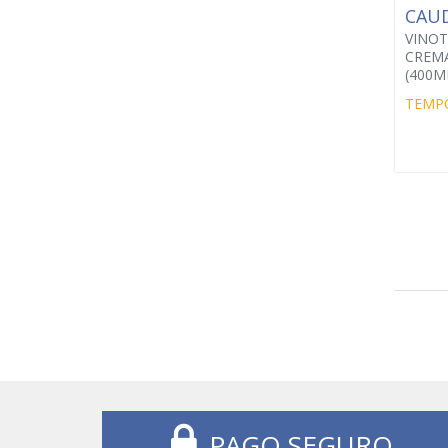
CAU
VINOT
CREM
(400M
TEMP
PAGO SEGURO