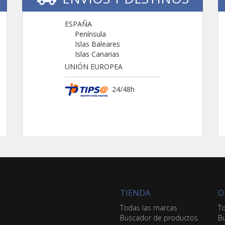
ESPAÑA
Península
Islas Baleares
Islas Canarias
UNIÓN EUROPEA
24/48h
TIENDA
O
Todas las marcas
To
Buscador de productos
Bu