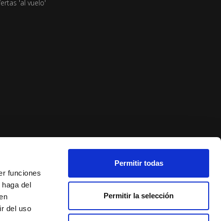
ertas 'al vuelo'
Permitir todas
er funciones
 haga del
Permitir la selección
den
r del uso