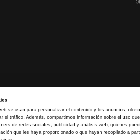
Of
ies
web se usan para personalizar el contenido y los anuncios, ofrec
ar el tráfico. Además, compartimos información sobre el uso que
tners de redes sociales, publicidad y análisis web, quienes pue
ación que les haya proporcionado o que hayan recopilado a parti
ciones de venta
|
Política de
vicios.