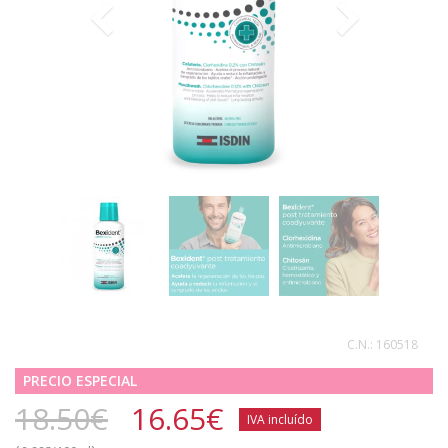
C.N.:
160518
PRECIO ESPECIAL
18.50€
16.65
€
IVA incluído