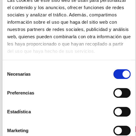
Las cookies de este sitio web se usan para personalizar
el contenido y los anuncios, ofrecer funciones de redes
sociales y analizar el tráfico. Además, compartimos
información sobre el uso que haga del sitio web con
nuestros partners de redes sociales, publicidad y análisis
web, quienes pueden combinarla con otra información que
les haya proporcionado o que hayan recopilado a partir
del uso que haya hecho de sus servicios.
BEXIDENT
GEL TOPICO Post Tratamiento (25ml)
Selección
19.30€
Necesarias
de
consentimiento
17,40€
Preferencias
-
+
Añadir
Estadística
PRECIO ESPECIAL
Marketing