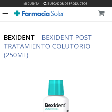
MI CUENTA
BUSCADOR DE PRODUCTOS
Toggle
navigation
BEXIDENT
-
BEXIDENT POST
TRATAMIENTO COLUTORIO
(250ML)