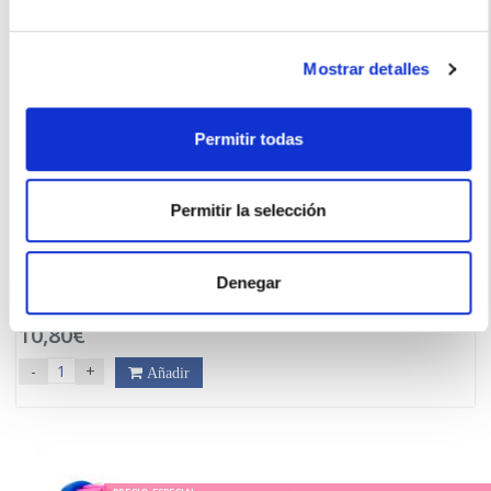
Mostrar detalles
Permitir todas
Permitir la selección
3M
NEXCARE COLD HOT COMFORT TERAPIA FRIO/CALOR (10cm
x 26,5cm)
Denegar
12.95€
10,80€
-
+
Añadir