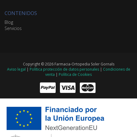
CONTENIDOS
Blog
Servicios
Copyright © 2026 Farmacia-Ortopedia Soler Gornals
Aviso legal
|
Política protección de datos personales
|
Condiciones de
venta
|
Política de Cookies