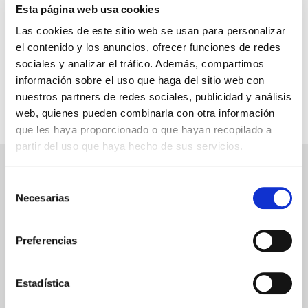
carpometacarpiana y metacarpofalángica.
Esta página web usa cookies
Color
Beige
Las cookies de este sitio web se usan para personalizar
* La foto puede no corresponder con el modelo específico
el contenido y los anuncios, ofrecer funciones de redes
* Web del fabricante/laboratorio:
ORLIMAN
sociales y analizar el tráfico. Además, compartimos
información sobre el uso que haga del sitio web con
nuestros partners de redes sociales, publicidad y análisis
web, quienes pueden combinarla con otra información
que les haya proporcionado o que hayan recopilado a
partir del uso que haya hecho de sus servicios.
PAGO SEGURO
Selección
Necesarias
de
consentimiento
Tarjeta de crédito/débito
Preferencias
Transferencia bancaria
Estadística