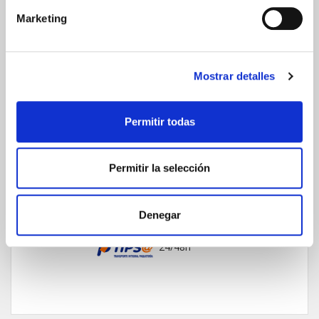
Comunicaciones
Marketing
cifradas
Mostrar detalles
ENVIOS Y DESTINOS
Permitir todas
ESPAÑA
Península
Permitir la selección
Islas Baleares
Islas Canarias
UNIÓN EUROPEA
Denegar
24/48h