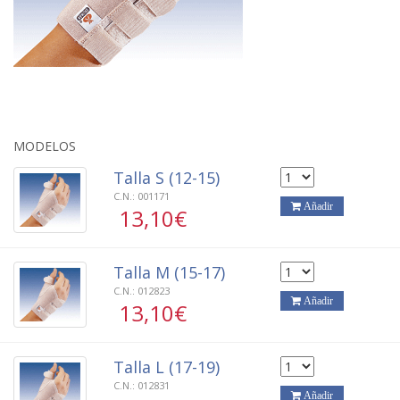
precio entre
13,10€
y
13,10€
MODELOS
Talla S (12-15)
C.N.:
001171
Añadir
13,10€
Talla M (15-17)
C.N.:
012823
Añadir
13,10€
Talla L (17-19)
C.N.:
012831
Añadir