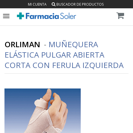
MI CUENTA
BUSCADOR DE PRODUCTOS
Toggle
navigation
ORLIMAN
-
MUÑEQUERA
ELÁSTICA PULGAR ABIERTA
CORTA CON FERULA IZQUIERDA