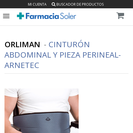
MI CUENTA
BUSCADOR DE PRODUCTOS
Toggle
navigation
ORLIMAN
-
CINTURÓN
ABDOMINAL Y PIEZA PERINEAL-
ARNETEC