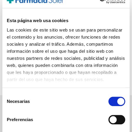
Referencia
1005
Familia
Arnetec
Esta página web usa cookies
Color
Azul
Las cookies de este sitio web se usan para personalizar
Indicado en pacientes con buen control antero
Indicaciones
lateral durante la sedestación pero con tendencia a
el contenido y los anuncios, ofrecer funciones de redes
deslizarse del asiento.
sociales y analizar el tráfico. Además, compartimos
* La foto puede no corresponder con el modelo específico
información sobre el uso que haga del sitio web con
* Web del fabricante/laboratorio:
ORLIMAN
nuestros partners de redes sociales, publicidad y análisis
web, quienes pueden combinarla con otra información
que les haya proporcionado o que hayan recopilado a
partir del uso que haya hecho de sus servicios.
Selección
Necesarias
de
consentimiento
PAGO SEGURO
Preferencias
Tarjeta de crédito/débito