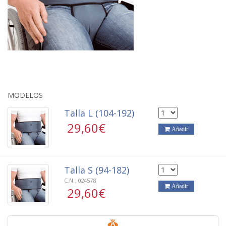
precio entre
29,60€
y
29,60€
MODELOS
Talla L (104-192)
29,60€
Añadir
Talla S (94-182)
C.N.:
024578
Añadir
29,60€