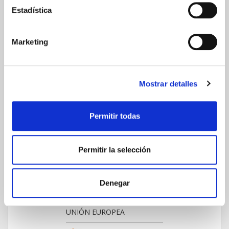
Estadística
Transferencia bancaria
Marketing
Comunicaciones
cifradas
Mostrar detalles
Permitir todas
ENVIOS Y DESTINOS
Permitir la selección
ESPAÑA
Península
Denegar
Islas Baleares
Islas Canarias
UNIÓN EUROPEA