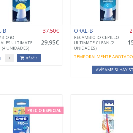
L-B
37.50€
ORAL-B
2
BIO iO
RECAMBIO iO CEPILLO
29,95€
1
ALES ULTIMATE
ULTIMATE CLEAN (2
 (4 UNIDADES)
UNIDADES)
TEMPORALMENTE AGOTADO
+
Añadir
AVÍSAME SI HAY 
PRECIO ESPECIAL