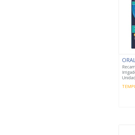
ORA
Recamb
Irriga
Unidad
TEMP