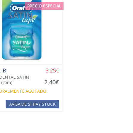
PRECIO ESPECIAL
L-B
3.25€
DENTAL SATIN
2,40€
 (25m)
ORALMENTE AGOTADO
AVÍSAME SI HAY STOCK