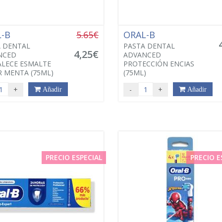
L-B
5.65€
ORAL-B
 DENTAL
PASTA DENTAL
4,25€
NCED
ADVANCED
LECE ESMALTE
PROTECCIÓN ENCIAS
 MENTA (75ML)
(75ML)
+
-
+
Añadir
Añadir
PRECIO ESPECIAL
PRECIO E