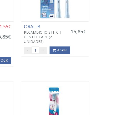
1.55€
ORAL-B
15,85€
RECAMBIO IO STITCH
5,85€
GENTLE CARE (2
UNIDADES)
-
+
Añadir
STOCK