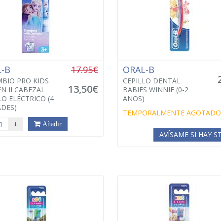
L-B
17.95€
ORAL-B
BIO PRO KIDS
CEPILLO DENTAL
13,50€
N II CABEZAL
BABIES WINNIE (0-2
LO ELÉCTRICO (4
AÑOS)
DES)
TEMPORALMENTE AGOTADO
+
Añadir
AVÍSAME SI HAY 