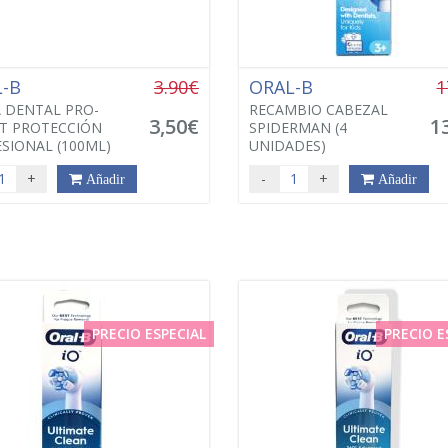
L-B
3.90€
ORAL-B
1
 DENTAL PRO-
RECAMBIO CABEZAL
3,50€
1
T PROTECCIÓN
SPIDERMAN (4
SIONAL (100ML)
UNIDADES)
+
-
+
Añadir
Añadir
PRECIO ESPECIAL
PRECIO E