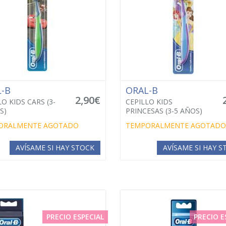
L-B
ORAL-B
2,90€
LO KIDS CARS (3-
CEPILLO KIDS
S)
PRINCESAS (3-5 AÑOS)
ORALMENTE AGOTADO
TEMPORALMENTE AGOTADO
AVÍSAME SI HAY STOCK
AVÍSAME SI HAY 
PRECIO ESPECIAL
PRECIO E