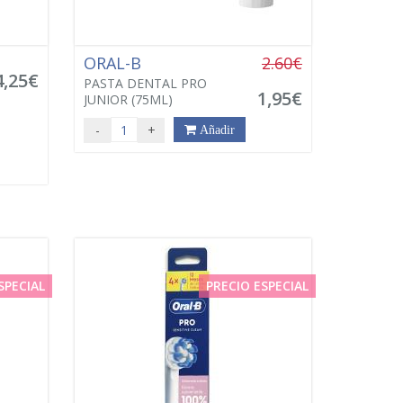
ORAL-B
2.60€
4,25€
PASTA DENTAL PRO
1,95€
JUNIOR (75ML)
-
+
Añadir
SPECIAL
PRECIO ESPECIAL