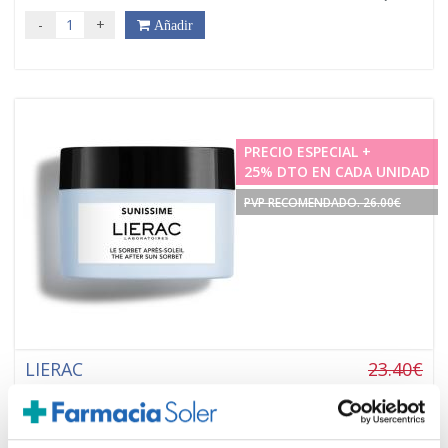
-
+
Añadir
PRECIO ESPECIAL +
25% DTO EN CADA UNIDAD
PVP RECOMENDADO. 26.00€
LIERAC
23.40€
SUNISSIME EL SORBETE AFTER SUN
17,55€
(50ML)
-
+
Añadir