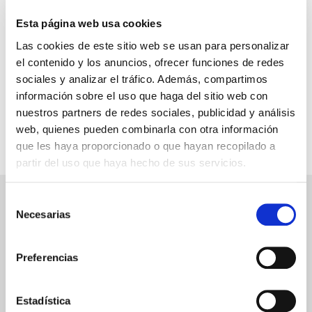
Esta página web usa cookies
Las cookies de este sitio web se usan para personalizar
el contenido y los anuncios, ofrecer funciones de redes
sociales y analizar el tráfico. Además, compartimos
información sobre el uso que haga del sitio web con
nuestros partners de redes sociales, publicidad y análisis
Página 1 de 1, mostrando 3 resultados de 3 en total,
web, quienes pueden combinarla con otra información
comenzando por la fila 1 y terminando por 3
que les haya proporcionado o que hayan recopilado a
partir del uso que haya hecho de sus servicios.
Selección
PAGO SEGURO
Necesarias
de
consentimiento
Tarjeta de crédito/débito
Preferencias
Transferencia bancaria
Estadística