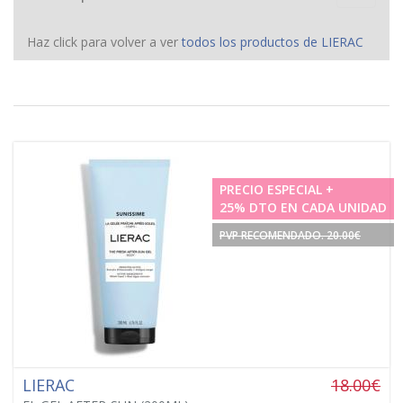
navigat
Haz click para volver a ver
todos los productos de LIERAC
PRECIO ESPECIAL +
25% DTO EN CADA UNIDAD
PVP RECOMENDADO. 20.00€
LIERAC
18.00€