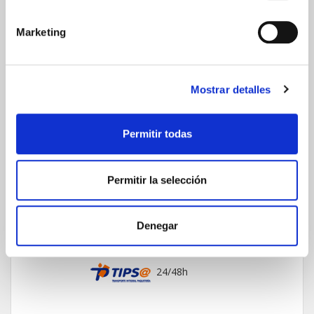
Marketing
Comunicaciones
cifradas
Mostrar detalles
Permitir todas
ENVIOS Y DESTINOS
Permitir la selección
ESPAÑA
Península
Islas Baleares
Islas Canarias
Denegar
UNIÓN EUROPEA
24/48h