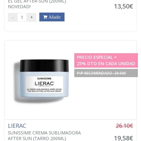
EL GEL AFTER-SUN (200ML)
13,50€
NOVEDAD!
-
+
Añadir
PRECIO ESPECIAL +
25% DTO EN CADA UNIDAD
PVP RECOMENDADO. 29.00€
LIERAC
26.10€
SUNISSIME CREMA SUBLIMADORA
19,58€
AFTER SUN (TARRO 200ML)