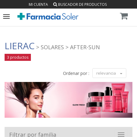
MI CUENTA
BUSCADOR DE PRODUCTOS
Toggle
navigation
LIERAC
> SOLARES
> AFTER-SUN
3 productos
Ordenar por :
relevancia
Filtrar por familia
Toggle