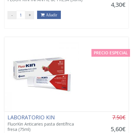
4,30€
-
+
Añadir
PRECIO ESPECIAL
LABORATORIO KIN
7.50€
FluorKin Anticaries pasta dentífrica
5,60€
fresa (75ml)