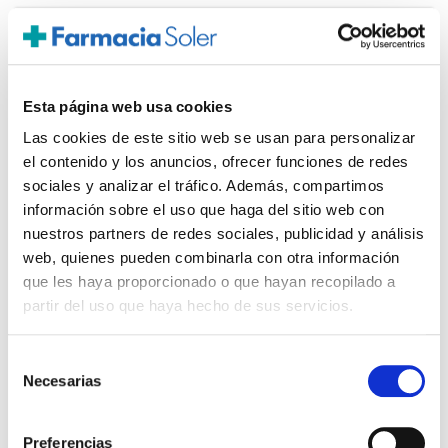
PRECIO ESPECIAL
Esta página web usa cookies
Las cookies de este sitio web se usan para personalizar
el contenido y los anuncios, ofrecer funciones de redes
sociales y analizar el tráfico. Además, compartimos
información sobre el uso que haga del sitio web con
nuestros partners de redes sociales, publicidad y análisis
web, quienes pueden combinarla con otra información
LABORATORIO KIN
10.50€
que les haya proporcionado o que hayan recopilado a
PERIOKIN GEL SOBRE LAS ENCIAS
partir del uso que haya hecho de sus servicios.
8,25€
0,20% CLORHEXIDRINA (30ml)
-
+
Añadir
Selección
Necesarias
de
consentimiento
Preferencias