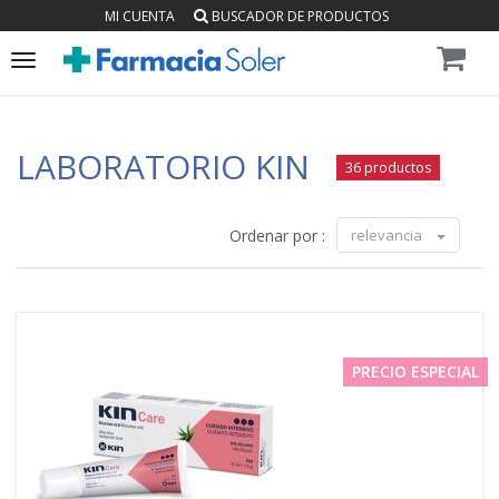
MI CUENTA
BUSCADOR DE PRODUCTOS
Toggle
navigation
LABORATORIO KIN
36 productos
Ordenar por :
relevancia
PRECIO ESPECIAL