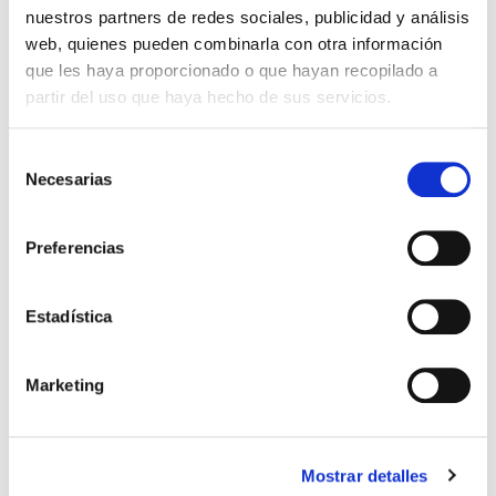
12,42€
nuestros partners de redes sociales, publicidad y análisis
SALMAGNE (125ml)
web, quienes pueden combinarla con otra información
-
+
Añadir
que les haya proporcionado o que hayan recopilado a
partir del uso que haya hecho de sus servicios.
Selección
Necesarias
de
consentimiento
Preferencias
Estadística
Marketing
entre 10,34€
FARDI
Mostrar detalles
y 13,49€