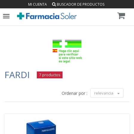
MI CUENTA
BUSCADOR DE PRODUCTOS
Toggle
navigation
FARDI
7 productos
Ordenar por :
relevancia