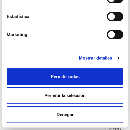
OTIFAES BORISEC SPRAY ÓTICO
9,95€
(30ML)
Estadística
-
+
Añadir
Marketing
PRECIO ESPECIAL
Mostrar detalles
Permitir todas
Permitir la selección
Denegar
FAES FARMA
10.45€
TOS FAES MELPROTECT (180ML)
7,95€