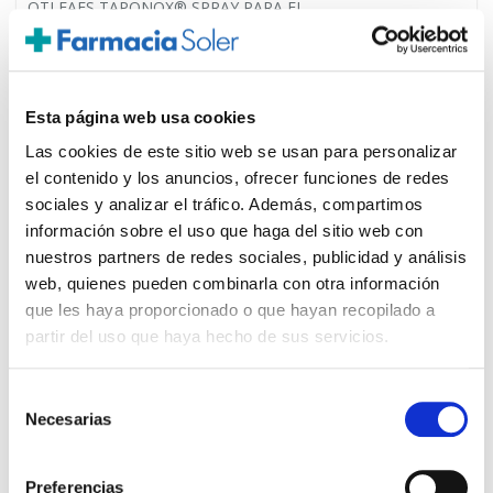
OTI FAES TAPONOX® SPRAY PARA EL
8,50€
OIDO(45ML)
-
+
Añadir
Esta página web usa cookies
Las cookies de este sitio web se usan para personalizar
el contenido y los anuncios, ofrecer funciones de redes
sociales y analizar el tráfico. Además, compartimos
información sobre el uso que haga del sitio web con
PRECIO ESPECIAL
nuestros partners de redes sociales, publicidad y análisis
web, quienes pueden combinarla con otra información
que les haya proporcionado o que hayan recopilado a
partir del uso que haya hecho de sus servicios.
Selección
Necesarias
de
consentimiento
FAES FARMA
12.50€
Preferencias