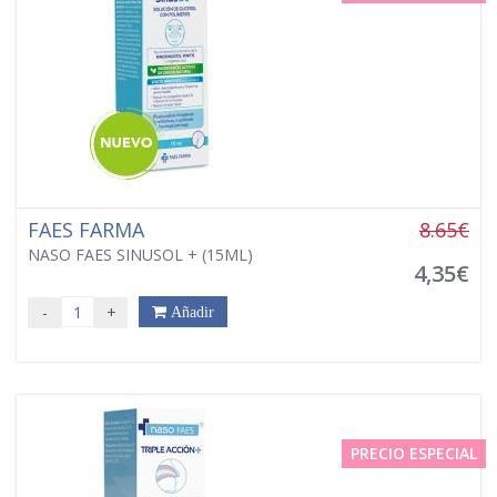
FAES FARMA
8.65€
NASO FAES SINUSOL + (15ML)
4,35€
-
+
Añadir
PRECIO ESPECIAL