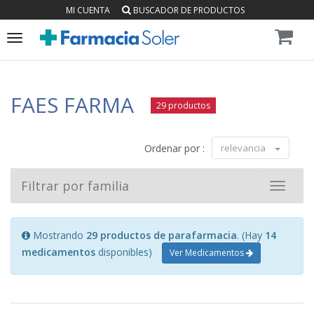
MI CUENTA
BUSCADOR DE PRODUCTOS
Toggle
navigation
FAES FARMA
29 productos
Ordenar por :
relevancia
Filtrar por familia
Toggle
navigat
Mostrando
29 productos de parafarmacia
. (Hay
14
medicamentos
disponibles)
Ver Medicamentos