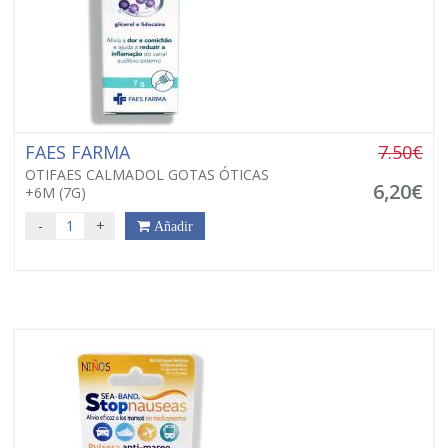
FAES FARMA
7.50€
OTIFAES CALMADOL GOTAS ÓTICAS
6,20€
+6M (7G)
-
+
Añadir