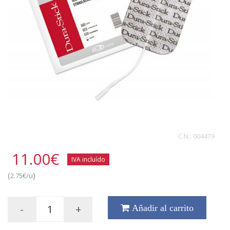
C.N.:
004479
11.00
€
IVA incluído
(
)
2.75€/u
-
+
Añadir al carrito