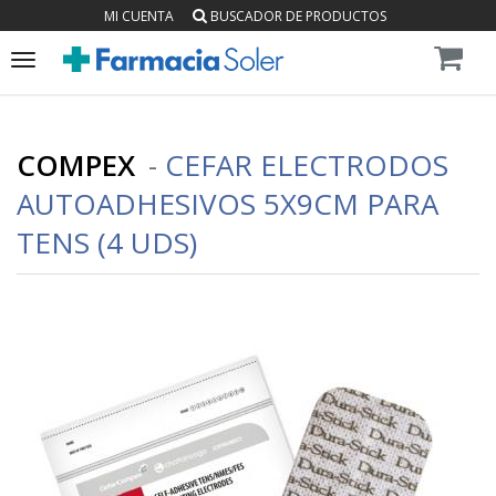
MI CUENTA
BUSCADOR DE PRODUCTOS
Toggle
navigation
COMPEX
-
CEFAR ELECTRODOS
AUTOADHESIVOS 5X9CM PARA
TENS (4 UDS)