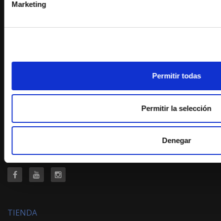
Marketing
No cerramos por vacaciones
FARMACIA-ORTOPEDIA SOLER GORNALS
Passeig Sant Joan 117
08037-Barcelona
Titular farmacia:
Permitir todas
Catalina Soler Gornals
Colegiada: 13232
(Colegio Oficial farmacéuticos Barcelona)
Permitir la selección
Farmacia nº: 08-0280
NIF: 37339170G
Telf: (+34) 934 576 339
Denegar
Email: farmacia@farmaciasoler.com
TIENDA