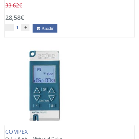
33.62€
28,58€
-
+
Añadir
COMPEX
Cefar Basic - Alivio del Dolor