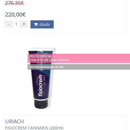
276.35€
220,00€
-
+
Añadir
PRECIO ESPECIAL +
15% DTO EN CADA UNIDAD
PVP RECOMENDADO. 37.35€
URIACH
FISIOCREM CANNABIS (200ml)