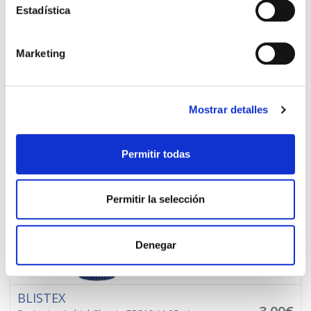
BLISTEX
Estadística
4,10€
Labial Hidra Max
TEMPORALMENTE AGOTADO
Marketing
AVÍSAME SI HAY STOCK
Mostrar detalles
Permitir todas
Permitir la selección
Denegar
BLISTEX