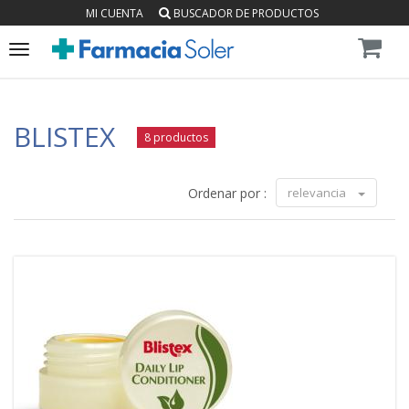
MI CUENTA
BUSCADOR DE PRODUCTOS
Toggle
navigation
BLISTEX
8 productos
Ordenar por :
relevancia