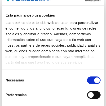
BLISTEX
2,70€
Labial Explosión Frambuesa y Limón
TEMPORALMENTE AGOTADO
Esta página web usa cookies
Las cookies de este sitio web se usan para personalizar
AVÍSAME SI HAY STOCK
el contenido y los anuncios, ofrecer funciones de redes
sociales y analizar el tráfico. Además, compartimos
información sobre el uso que haga del sitio web con
nuestros partners de redes sociales, publicidad y análisis
web, quienes pueden combinarla con otra información
que les haya proporcionado o que hayan recopilado a
partir del uso que haya hecho de sus servicios.
Selección
Necesarias
de
consentimiento
Preferencias