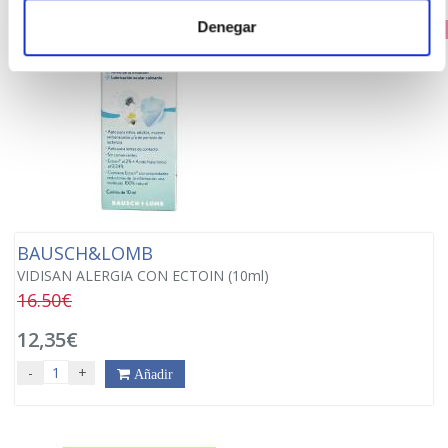
Denegar
PRECIO ESPECIAL
BAUSCH&LOMB
VIDISAN ALERGIA CON ECTOIN (10ml)
16.50€
12,35€
-
+
Añadir