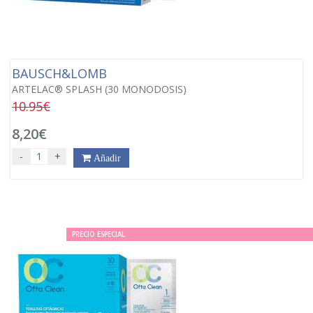
BAUSCH&LOMB
ARTELAC® SPLASH (30 MONODOSIS)
10.95€
8,20€
-
+
Añadir
PRECIO ESPECIAL