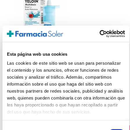
Esta página web usa cookies
BAUSCH&LOMB
Las cookies de este sitio web se usan para personalizar
YELOIN® MULTIDOSIS (10ML)
el contenido y los anuncios, ofrecer funciones de redes
20.50€
sociales y analizar el tráfico. Además, compartimos
información sobre el uso que haga del sitio web con
15,35€
nuestros partners de redes sociales, publicidad y análisis
-
+
Añadir
web, quienes pueden combinarla con otra información que
les haya proporcionado o que hayan recopilado a partir
del uso que haya hecho de sus servicios.
Selección
PRECIO ESPECIAL