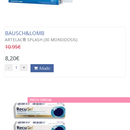
BAUSCH&LOMB
ARTELAC® SPLASH (30 MONODOSIS)
10.95€
8,20€
-
+
Añadir
PRECIO ESPECIAL