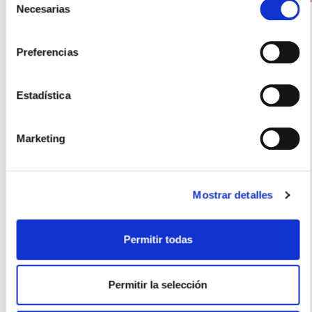
Necesarias
de
consentimiento
Preferencias
Estadística
Marketing
BAUSCH&LOMB
CEBROLUX 800 (30 SOBRES)
42.25€
Mostrar detalles
35,40€
-
+
Añadir
Permitir todas
Permitir la selección