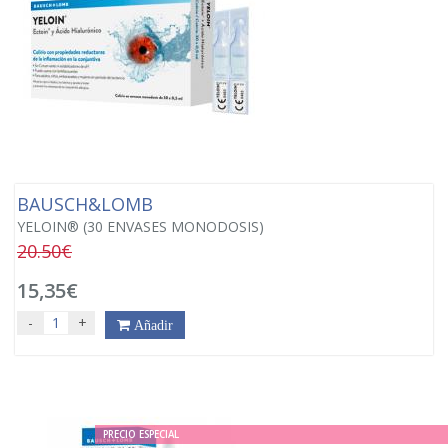
BAUSCH&LOMB
YELOIN® (30 ENVASES MONODOSIS)
20.50€
15,35€
-
+
Añadir
PRECIO ESPECIAL