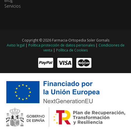
Blog
Servicios
Copyright © 2026 Farmacia-Ortopedia Soler Gornals
Aviso legal
|
Política protección de datos personales
|
Condiciones de
venta
|
Política de Cookies