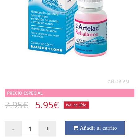
C.N.:
161681
PRECIO ESPECIAL
7.95€
5.95
€
IVA incluído
-
+
Añadir al carrito