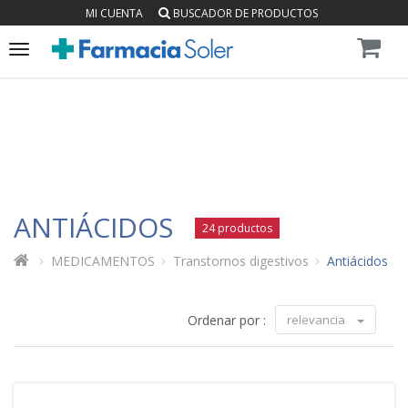
MI CUENTA
BUSCADOR DE PRODUCTOS
Toggle
navigation
ANTIÁCIDOS
24 productos
MEDICAMENTOS
Transtornos digestivos
Antiácidos
Ordenar por :
relevancia