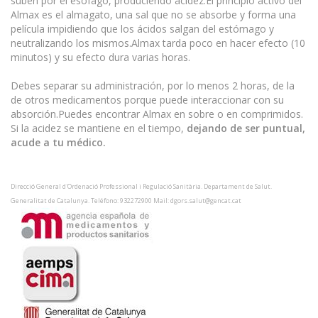
suben por el esófago, produciendo acidez.El principio activo del
Almax es el almagato, una sal que no se absorbe y forma una
película impidiendo que los ácidos salgan del estómago y
neutralizando los mismos.Almax tarda poco en hacer efecto (10
minutos) y su efecto dura varias horas.
Debes separar su administración, por lo menos 2 horas, de la
de otros medicamentos porque puede interaccionar con su
absorción.Puedes encontrar Almax en sobre o en comprimidos.
Si la acidez se mantiene en el tiempo,
dejando de ser puntual,
acude a tu médico.
Direcció General d'Ordenació Professional i Regulació Sanitària. Departament de Salut.
Generalitat de Catalunya. Teléfono: 932272900 Mail: dgors.salut@gencat.cat