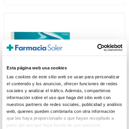
Esta página web usa cookies
Las cookies de este sitio web se usan para personalizar
el contenido y los anuncios, ofrecer funciones de redes
RECKITT BENCKINSER
sociales y analizar el tráfico. Además, compartimos
9,86€
GAVISCON COMPRIMIDOS
información sobre el uso que haga del sitio web con
MASTICABLES SABOR MENTA (24
nuestros partners de redes sociales, publicidad y análisis
comprimidos)
web, quienes pueden combinarla con otra información
-
+
Añadir
que les haya proporcionado o que hayan recopilado a
partir del uso que haya hecho de sus servicios.