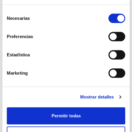
Selección
Necesarias
de
consentimiento
Preferencias
Estadística
Marketing
Mostrar detalles
RECKITT BENCKINSER
17,96€
GAVISCON Forte (48comp.
Masticables)
Permitir todas
-
+
Añadir