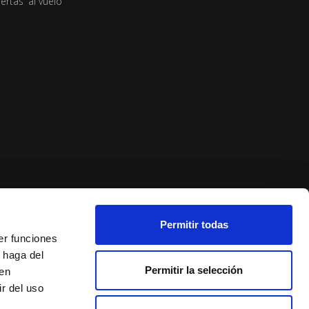
ertas 'al vuelo'
Permitir todas
er funciones
 haga del
Permitir la selección
den
r del uso