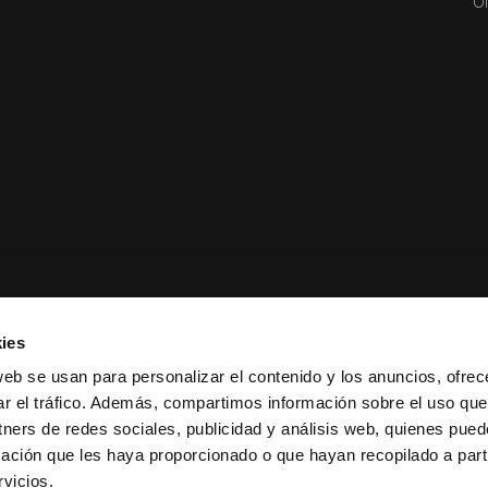
Of
ies
web se usan para personalizar el contenido y los anuncios, ofrec
ar el tráfico. Además, compartimos información sobre el uso que
tners de redes sociales, publicidad y análisis web, quienes pue
ación que les haya proporcionado o que hayan recopilado a parti
ciones de venta
|
Política de
vicios.