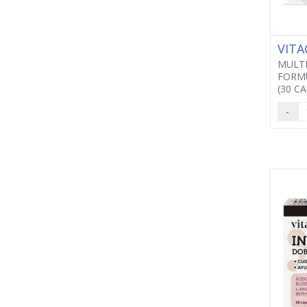
VITA
MULT
FORM
(30 C
-