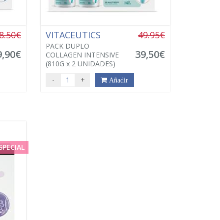
8.50€
VITACEUTICS
49.95€
PACK DUPLO
9,90€
39,50€
COLLAGEN INTENSIVE
(810G x 2 UNIDADES)
-
+
Añadir
SPECIAL