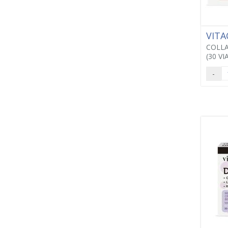
VITA
COLL
(30 VI
-