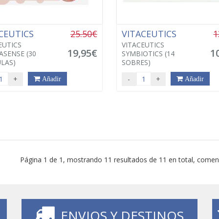
CEUTICS
25.50€
VITACEUTICS
1
EUTICS
VITACEUTICS
19,95€
1
ASENSE (30
SYMBIOTICS (14
LAS)
SOBRES)
+
-
+
Añadir
Añadir
Página 1 de 1, mostrando 11 resultados de 11 en total, comenz
ENVIOS Y DESTINOS