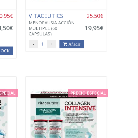
0.95€
VITACEUTICS
25.50€
MENOPAUSIA ACCIÓN
8,50€
19,95€
MULTIPLE (60
CAPSULAS)
-
+
Añadir
STOCK
SPECIAL
PRECIO ESPECIAL