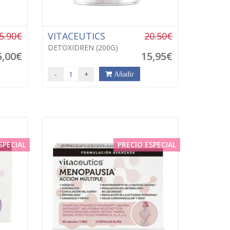
5.90€
VITACEUTICS
20.50€
DETOXIDREN (200G)
5,00€
15,95€
-
+
Añadir
SPECIAL
PRECIO ESPECIAL