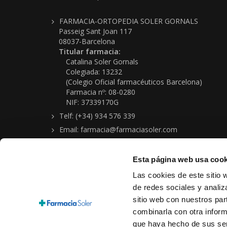
FARMACIA-ORTOPEDIA SOLER GORNALS
Passeig Sant Joan 117
08037-Barcelona
Titular farmacia:
Catalina Soler Gornals
Colegiada: 13232
(Colegio Oficial farmacéuticos Barcelona)
Farmacia nº: 08-0280
NIF: 37339170G
Telf: (+34) 934 576 339
Email: farmacia@farmaciasoler.com
Esta página web usa cook
Las cookies de este sitio 
de redes sociales y analiz
sitio web con nuestros par
Copyright © 2026 Farmacia-Ortopedia Soler Gornals
combinarla con otra inform
Aviso legal
|
Política protección de datos personales
|
Condi
que haya hecho de sus ser
Cookies