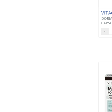
VITA
DORMI
CAPSU
-