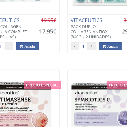
CEUTICS
19.95€
VITACEUTICS
3
ICOLLAGEN
PACK DUPLO
17,95€
2
ULA COMPLET
COLLAGEN ANTIOX
APSULAS)
(840G x 2 UNIDADES)
+
-
+
Añadir
Añadir
PRECIO ESPECIAL
PRECIO E