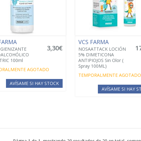
 FARMA
VCS FARMA
3,30€
1
IGIENIZANTE
NOSAATTACK LOCIÓN
OALCOHÓLICO
5% DIMETICONA
TRIC 100ml
ANTIPIOJOS Sin Olor (
Spray 100ML)
ORALMENTE AGOTADO
TEMPORALMENTE AGOTADO
AVÍSAME SI HAY STOCK
AVÍSAME SI HAY 
Página 1 de 1, mostrando 20 resultados de 20 en total, comenz