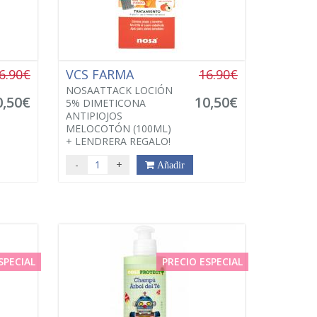
6.90€
VCS FARMA
16.90€
NOSAATTACK LOCIÓN
0,50€
10,50€
5% DIMETICONA
ANTIPIOJOS
MELOCOTÓN (100ML)
+ LENDRERA REGALO!
-
+
Añadir
SPECIAL
PRECIO ESPECIAL