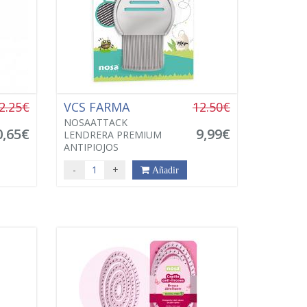
2.25€
VCS FARMA
12.50€
NOSAATTACK
0,65€
9,99€
LENDRERA PREMIUM
ANTIPIOJOS
-
+
Añadir