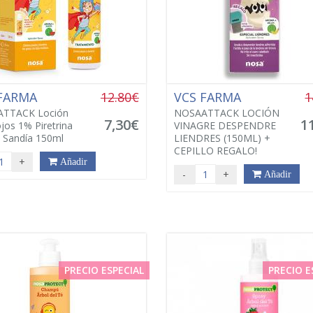
 FARMA
12.80€
VCS FARMA
1
TTACK Loción
NOSAATTACK LOCIÓN
7,30€
1
ojos 1% Piretrina
VINAGRE DESPENDRE
 Sandía 150ml
LIENDRES (150ML) +
CEPILLO REGALO!
+
Añadir
-
+
Añadir
PRECIO ESPECIAL
PRECIO E