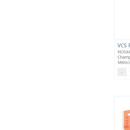
VCS
NOSA
Champú
Meloc
-