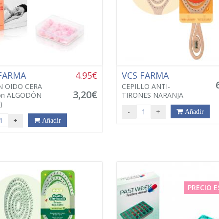
 FARMA
4.95€
VCS FARMA
 OIDO CERA
CEPILLO ANTI-
3,20€
on ALGODÓN
TIRONES NARANJA
)
-
+
Añadir
+
Añadir
PRECIO E