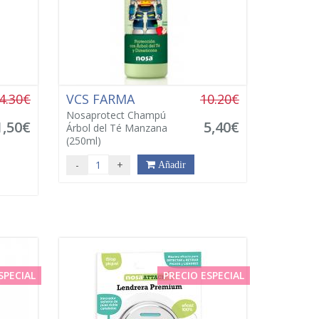
4.30€
VCS FARMA
10.20€
Nosaprotect Champú
1,50€
5,40€
Árbol del Té Manzana
(250ml)
-
+
Añadir
SPECIAL
PRECIO ESPECIAL