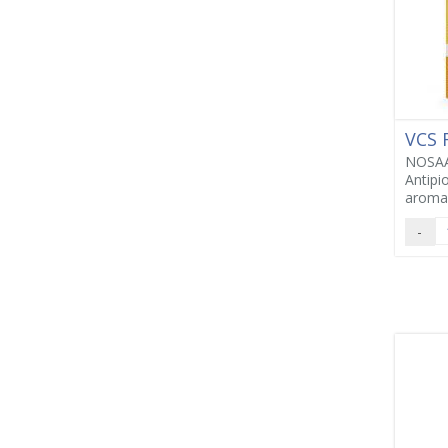
VCS
NOSAA
Antipi
aroma
-