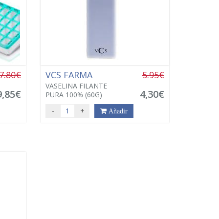
7.80€
VCS FARMA
5.95€
VASELINA FILANTE
9,85€
4,30€
PURA 100% (60G)
-
+
Añadir