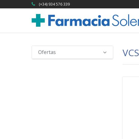
(+34) 934 576 339
VC
Ofertas