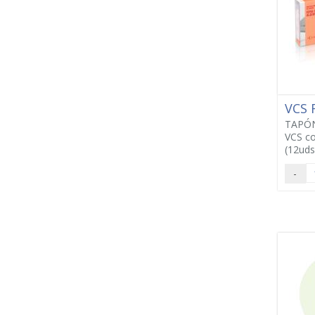
VCS
TAPÓN
VCS c
(12uds
-