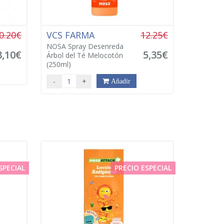
0.20€
VCS FARMA
12.25€
NOSA Spray Desenreda
8,10€
5,35€
Árbol del Té Melocotón
(250ml)
-
+
Añadir
SPECIAL
PRECIO ESPECIAL