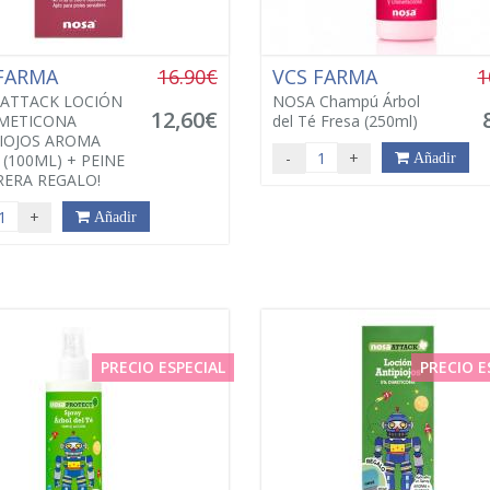
 FARMA
16.90€
VCS FARMA
1
ATTACK LOCIÓN
NOSA Champú Árbol
12,60€
METICONA
del Té Fresa (250ml)
IOJOS AROMA
-
+
 (100ML) + PEINE
Añadir
ERA REGALO!
+
Añadir
PRECIO ESPECIAL
PRECIO E