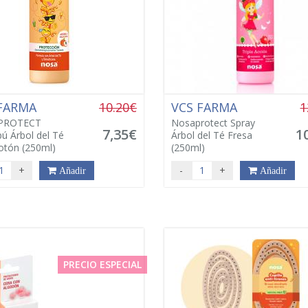
 FARMA
10.20€
VCS FARMA
1
PROTECT
Nosaprotect Spray
7,35€
1
 Árbol del Té
Árbol del Té Fresa
otón (250ml)
(250ml)
+
-
+
Añadir
Añadir
PRECIO ESPECIAL