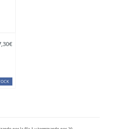
7,30€
STOCK
ando por la fila 1 y terminando por 20