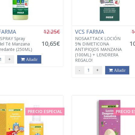
 FARMA
12.25€
VCS FARMA
1
SPRAY Spray
NOSAATTACK LOCIÓN
10,65€
1
del Té Manzana
5% DIMETICONA
redante (250ML)
ANTIPIOJOS MANZANA
(100ML) + LENDRERA
+
Añadir
REGALO!
-
+
Añadir
PRECIO ESPECIAL
PRECIO E