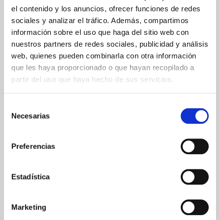
el contenido y los anuncios, ofrecer funciones de redes
sociales y analizar el tráfico. Además, compartimos
ENVIOS Y DESTINOS
información sobre el uso que haga del sitio web con
nuestros partners de redes sociales, publicidad y análisis
ESPAÑA
web, quienes pueden combinarla con otra información
Península
que les haya proporcionado o que hayan recopilado a
Islas Baleares
partir del uso que haya hecho de sus servicios.
Islas Canarias
UNIÓN EUROPEA
Selección
Necesarias
de
24/48h
consentimiento
Preferencias
Estadística
GARANTÍA DE CALIDAD
Marketing