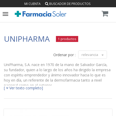
MI CUENTA
BUSCADOR DE PRODUCTOS
Toggle
navigation
UNIPHARMA
1 productos
Ordenar por :
relevancia
UniPharma, S.A. nace en 1970 de la mano de Salvador García,
su fundador, quien a lo largo de los años ha dirigido la empresa
con espíritu emprendedor y ánimo innovador hacia lo que es
hoy en día, un referente de la dermofarmacia tanto a nivel
nacional como en el exterior.
[
Ver texto completo]
Ya desde sus inicios, UniPharma, S.A. ha focalizado su esfuerzo
en el desarrollo de productos destinados al tratamiento y
mejora de patologías dermatológicas, ámbito en el que
actualmente cuenta con un amplio reconocimiento.