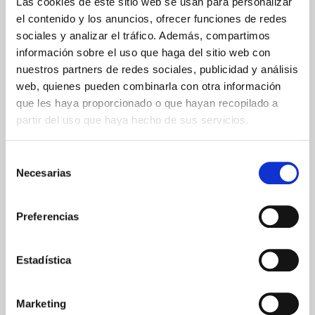
Las cookies de este sitio web se usan para personalizar
el contenido y los anuncios, ofrecer funciones de redes
sociales y analizar el tráfico. Además, compartimos
ENVIOS Y DESTINOS
información sobre el uso que haga del sitio web con
nuestros partners de redes sociales, publicidad y análisis
web, quienes pueden combinarla con otra información
ESPAÑA
que les haya proporcionado o que hayan recopilado a
Península
partir del uso que haya hecho de sus servicios.
Islas Baleares
Islas Canarias
UNIÓN EUROPEA
Selección
Necesarias
de
24/48h
consentimiento
Preferencias
Estadística
GARANTÍA DE CALIDAD
Marketing