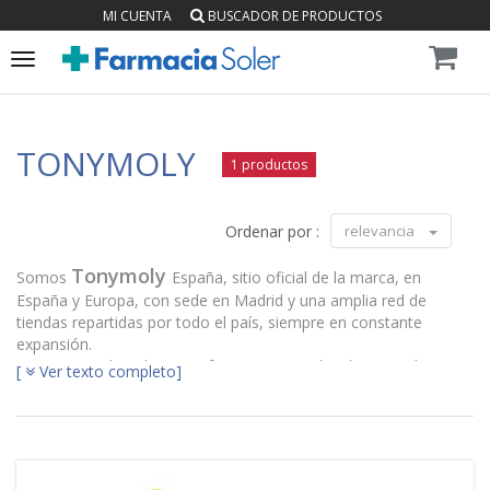
MI CUENTA
BUSCADOR DE PRODUCTOS
Toggle
navigation
TONYMOLY
1 productos
Ordenar por :
relevancia
Tonymoly
Somos
España, sitio oficial de la marca, en
España y Europa, con sede en Madrid y una amplia red de
tiendas repartidas por todo el país, siempre en constante
expansión.
Nuestra tienda online es referente nacional en la venta directa
[
Ver texto completo]
de cosméticos Tonymoly.
Nuestra andadura nace del deseo de acercar la cosmética
coreana a la mujer española. Un tipo de cosmética diferente, a
la vanguardia y con la mirada puesta en el futuro, pero siempre