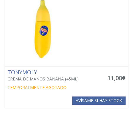
unida a la tradición milenaria asiática hacia el cuidado de la piel.
Tonymoly es el ejemplo perfecto de ello, creando productos de
calidad, diferentes y respetuosos con el medio ambiente y con
ingredientes naturales.
La calidad probada de nuestros productos y su reconocido
prestigio internacional nos convierten en una marca de
confianza.
TONYMOLY
11,00€
CREMA DE MANOS BANANA (45ML)
TEMPORALMENTE AGOTADO
AVÍSAME SI HAY STOCK