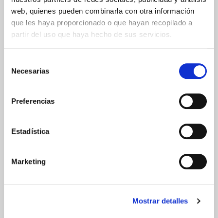
web, quienes pueden combinarla con otra información
Tarjeta de crédito/débito
que les haya proporcionado o que hayan recopilado a
partir del uso que haya hecho de sus servicios.
Transferencia bancaria
Selección
Necesarias
de
Comunicaciones
consentimiento
cifradas
Preferencias
Estadística
ENVIOS Y DESTINOS
Marketing
ESPAÑA
Península
Mostrar detalles
Islas Baleares
Islas Canarias