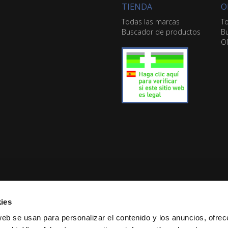
TIENDA
O
Todas las marcas
To
Buscador de productos
Bu
Of
ies
web se usan para personalizar el contenido y los anuncios, ofrec