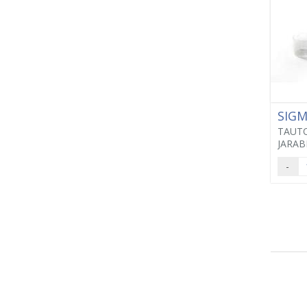
SIG
TAUTO
JARAB
-