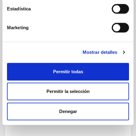
24/48h
Estadística
Marketing
Mostrar detalles
GARANTÍA DE CALIDAD
Permitir todas
Permitir la selección
Denegar