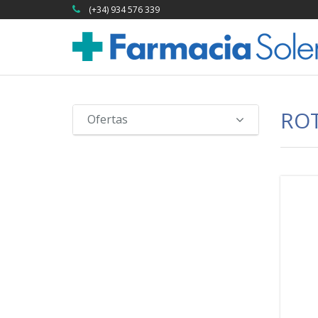
(+34) 934 576 339
RO
Ofertas