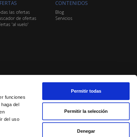
FERTAS
CONTENIDOS
das las ofertas
Blog
scador de ofertas
Servicios
ertas 'al vuelo'
Permitir todas
er funciones
 haga del
Permitir la selección
den
r del uso
Denegar