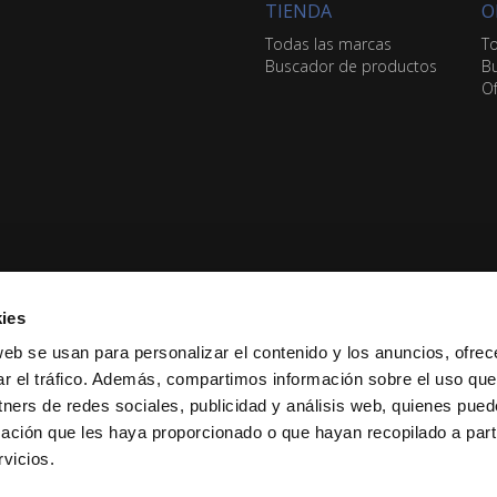
TIENDA
O
Todas las marcas
To
Buscador de productos
Bu
Of
ies
web se usan para personalizar el contenido y los anuncios, ofrec
ar el tráfico. Además, compartimos información sobre el uso que
tners de redes sociales, publicidad y análisis web, quienes pue
ación que les haya proporcionado o que hayan recopilado a parti
vicios.