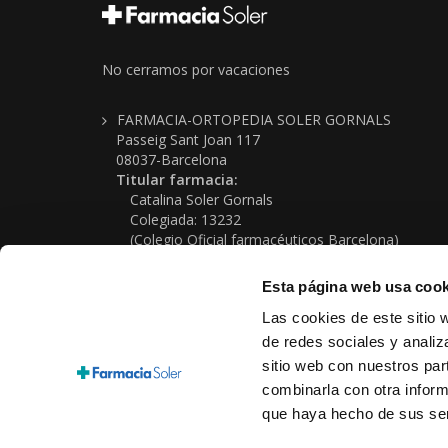
No cerramos por vacaciones
FARMACIA-ORTOPEDIA SOLER GORNALS
Passeig Sant Joan 117
08037-Barcelona
Titular farmacia:
Catalina Soler Gornals
Colegiada: 13232
(Colegio Oficial farmacéuticos Barcelona)
Farmacia nº: 08-0280
NIF: 37339170G
Esta página web usa cook
Telf: (+34) 934 576 339
Las cookies de este sitio 
Email: farmacia@farmaciasoler.com
de redes sociales y analiz
sitio web con nuestros par
combinarla con otra inform
que haya hecho de sus ser