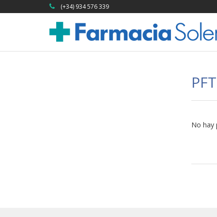
(+34) 934 576 339
PFT
No hay 