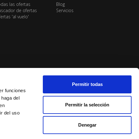
das las ofertas
Blog
scador de ofertas
Servicios
ertas 'al vuelo'
Permitir todas
er funciones
 haga del
Permitir la selección
den
r del uso
Denegar