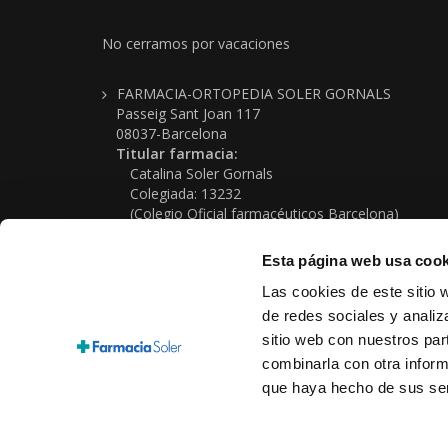
No cerramos por vacaciones
FARMACIA-ORTOPEDIA SOLER GORNALS
Passeig Sant Joan 117
08037-Barcelona
Titular farmacia:
Catalina Soler Gornals
Colegiada: 13232
(Colegio Oficial farmacéuticos Barcelona)
Farmacia nº: 08-0280
NIF: 37339170G
Esta página web usa cook
Telf: (+34) 934 576 339
Las cookies de este sitio 
Email: farmacia@farmaciasoler.com
de redes sociales y analiz
sitio web con nuestros par
combinarla con otra inform
que haya hecho de sus ser