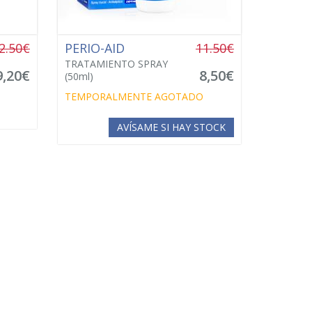
2.50€
PERIO-AID
11.50€
TRATAMIENTO SPRAY
9,20€
8,50€
(50ml)
TEMPORALMENTE AGOTADO
AVÍSAME SI HAY STOCK