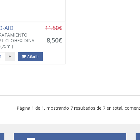
O-AID
11.50€
TRATAMIENTO
8,50€
L CLOHEXIDINA
(75ml)
+
Añadir
Página 1 de 1, mostrando 7 resultados de 7 en total, comenz