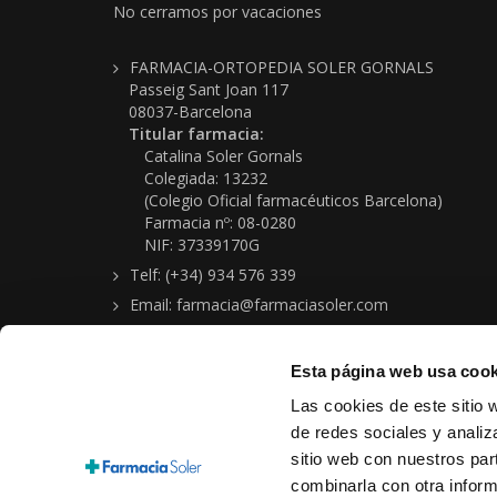
No cerramos por vacaciones
FARMACIA-ORTOPEDIA SOLER GORNALS
Passeig Sant Joan 117
08037-Barcelona
Titular farmacia:
Catalina Soler Gornals
Colegiada: 13232
(Colegio Oficial farmacéuticos Barcelona)
Farmacia nº: 08-0280
NIF: 37339170G
Telf: (+34) 934 576 339
Email: farmacia@farmaciasoler.com
Esta página web usa cook
Las cookies de este sitio 
de redes sociales y analiz
sitio web con nuestros par
Copyright © 2026 Farmacia-Ortopedia Soler Gornals
combinarla con otra inform