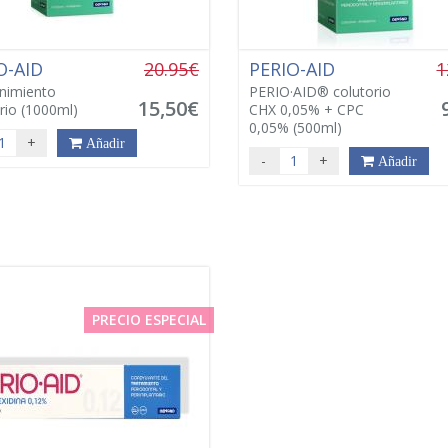
O-AID
20.95€
PERIO-AID
1
nimiento
PERIO·AID® colutorio
15,50€
rio (1000ml)
CHX 0,05% + CPC
0,05% (500ml)
+
Añadir
-
+
Añadir
PRECIO ESPECIAL