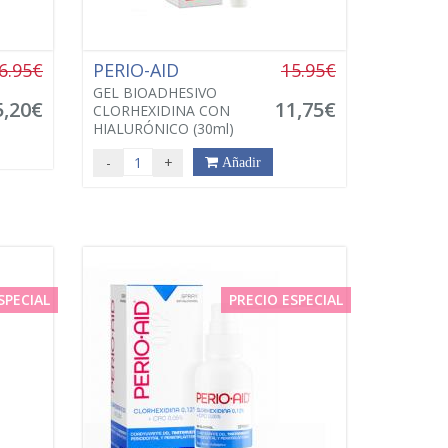
6.95€
PERIO-AID
15.95€
GEL BIOADHESIVO
5,20€
11,75€
CLORHEXIDINA CON
HIALURÓNICO (30ml)
-
+
Añadir
SPECIAL
PRECIO ESPECIAL