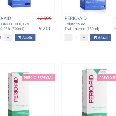
O-AID
12.50€
PERIO-AID
ORIO CHX 0,12%
Colutorio de
9,20€
0,05% (500ml)
Tratamiento (150ml)
+
-
+
Añadir
Añadir
PRECIO ESPECIAL
PRECIO E