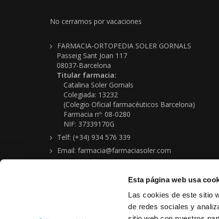
No cerramos por vacaciones
FARMACIA-ORTOPEDIA SOLER GORNALS
Passeig Sant Joan 117
08037-Barcelona
Titular farmacia:
Catalina Soler Gornals
Colegiada: 13232
(Colegio Oficial farmacéuticos Barcelona)
Farmacia nº: 08-0280
NIF: 37339170G
Telf: (+34) 934 576 339
Email: farmacia@farmaciasoler.com
Esta página web usa cook
Las cookies de este sitio 
de redes sociales y analiz
sitio web con nuestros par