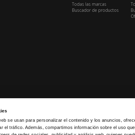
Todas las marcas
To
Buscador de productos
Bu
Of
ies
web se usan para personalizar el contenido y los anuncios, ofrec
ar el tráfico. Además, compartimos información sobre el uso que
tners de redes sociales, publicidad y análisis web, quienes pue