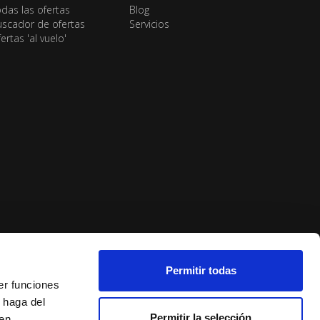
das las ofertas
Blog
scador de ofertas
Servicios
ertas 'al vuelo'
Permitir todas
er funciones
 haga del
Permitir la selección
den