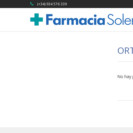
(+34) 934 576 339
OR
No hay 