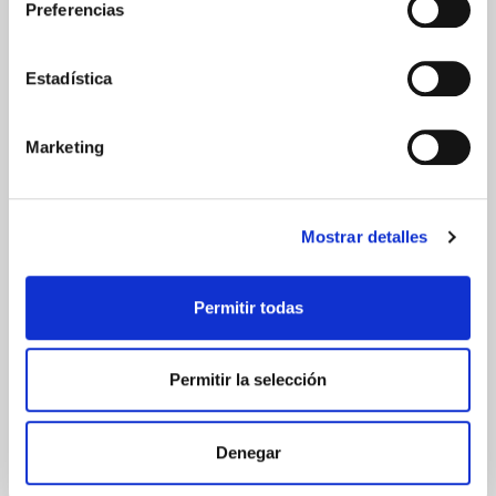
Península
Preferencias
Islas Baleares
Islas Canarias
UNIÓN EUROPEA
Estadística
24/48h
Marketing
Mostrar detalles
GARANTÍA DE CALIDAD
Permitir todas
Permitir la selección
Denegar