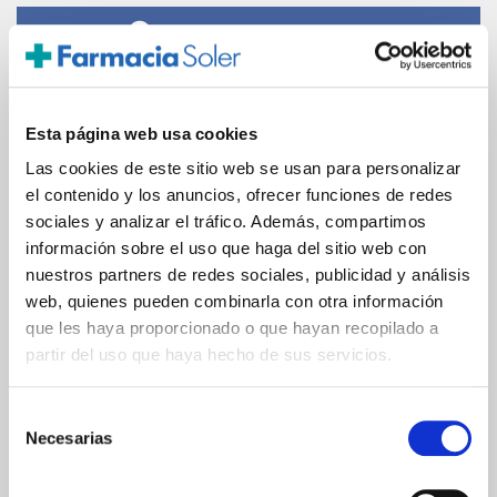
PAGO SEGURO
Tarjeta de crédito/débito
Esta página web usa cookies
Transferencia bancaria
Las cookies de este sitio web se usan para personalizar
el contenido y los anuncios, ofrecer funciones de redes
sociales y analizar el tráfico. Además, compartimos
Comunicaciones
información sobre el uso que haga del sitio web con
cifradas
nuestros partners de redes sociales, publicidad y análisis
web, quienes pueden combinarla con otra información
que les haya proporcionado o que hayan recopilado a
partir del uso que haya hecho de sus servicios.
ENVIOS Y DESTINOS
Selección
Necesarias
de
consentimiento
ESPAÑA