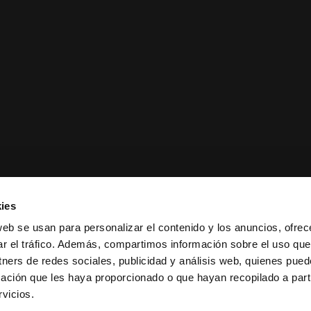
ies
web se usan para personalizar el contenido y los anuncios, ofrec
ar el tráfico. Además, compartimos información sobre el uso que
tners de redes sociales, publicidad y análisis web, quienes pue
ación que les haya proporcionado o que hayan recopilado a parti
ciones de venta
|
Política de
vicios.