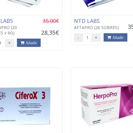
 LABS
35.00€
NTD LABS
3
PRO (20
AFTAPRO (20 SOBRES)
28,35€
S x 6G)
-
+
Añadir
+
Añadir