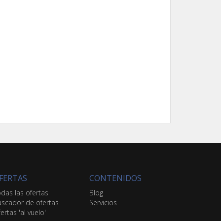
FERTAS
CONTENIDOS
das las ofertas
Blog
scador de ofertas
Servicios
ertas 'al vuelo'