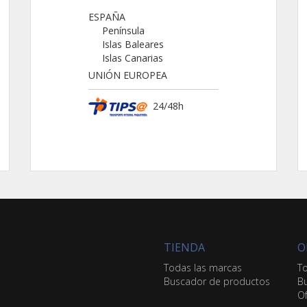
ESPAÑA
Península
Islas Baleares
Islas Canarias
UNIÓN EUROPEA
24/48h
TIENDA
O
Todas las marcas
To
Buscador de productos
Bu
Of