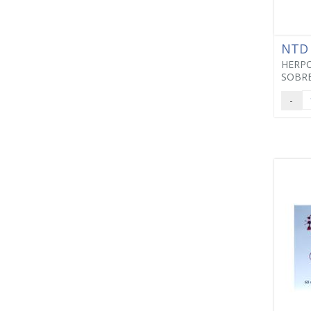
NTD
HERPO
SOBRE
-