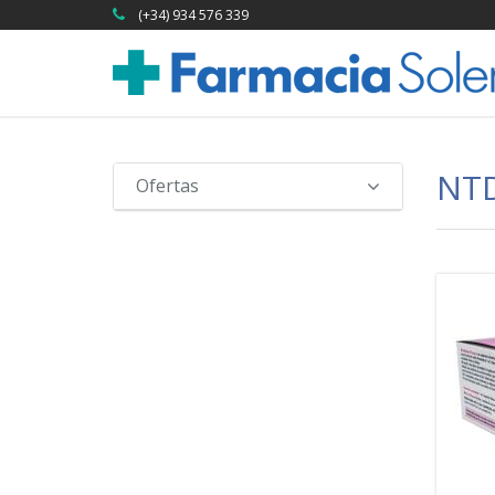
(+34) 934 576 339
NTD
Ofertas