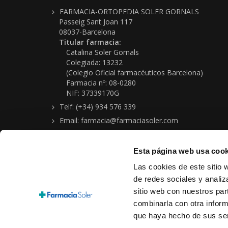
FARMACIA-ORTOPEDIA SOLER GORNALS
Passeig Sant Joan 117
08037-Barcelona
Titular farmacia:
Catalina Soler Gornals
Colegiada: 13232
(Colegio Oficial farmacéuticos Barcelona)
Farmacia nº: 08-0280
NIF: 37339170G
Telf: (+34) 934 576 339
Email: farmacia@farmaciasoler.com
Esta página web usa cook
Las cookies de este sitio 
de redes sociales y analiz
sitio web con nuestros par
Copyright © 2026 Farmacia-Ortopedia Soler Gornals
combinarla con otra inform
Aviso legal
|
Política protección de datos personales
|
Condi
que haya hecho de sus ser
Cookies