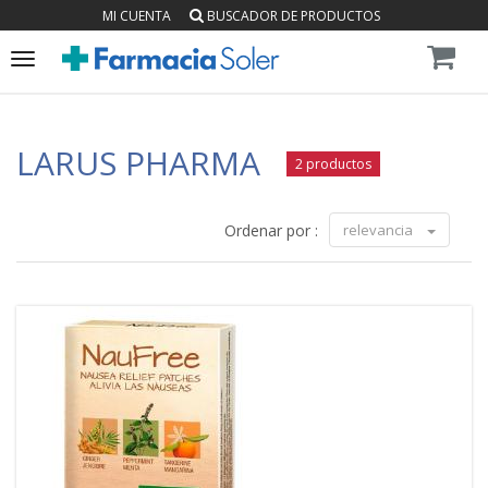
MI CUENTA
BUSCADOR DE PRODUCTOS
Toggle
navigation
LARUS PHARMA
2 productos
Ordenar por :
relevancia