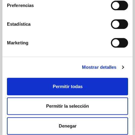
ESPAÑA
Preferencias
Península
Islas Baleares
Islas Canarias
Estadística
UNIÓN EUROPEA
24/48h
Marketing
Mostrar detalles
GARANTÍA DE CALIDAD
Permitir todas
Permitir la selección
Denegar