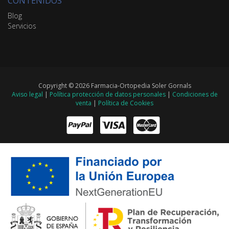
CONTENIDOS
Blog
Servicios
Copyright © 2026 Farmacia-Ortopedia Soler Gornals
Aviso legal
|
Política protección de datos personales
|
Condiciones de
venta
|
Política de Cookies