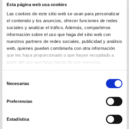
Esta página web usa cookies
-
+
Añadir
Las cookies de este sitio web se usan para personalizar
el contenido y los anuncios, ofrecer funciones de redes
sociales y analizar el tráfico. Además, compartimos
información sobre el uso que haga del sitio web con
nuestros partners de redes sociales, publicidad y análisis
web, quienes pueden combinarla con otra información
que les haya proporcionado o que hayan recopilado a
partir del uso que haya hecho de sus servicios.
Selección
Necesarias
de
consentimiento
Preferencias
todo a 11,00€
KARESEMA
Mimos Funda Cojín
(5 modelos)
Estadística
SUBPRODUCTOS -
Seleccionar