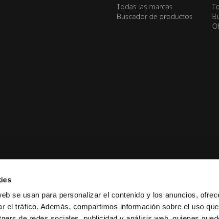
Todas las marcas
To
Buscador de productos
Bu
Of
ies
web se usan para personalizar el contenido y los anuncios, ofrec
ar el tráfico. Además, compartimos información sobre el uso que
tners de redes sociales, publicidad y análisis web, quienes pue