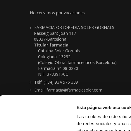
No cerramos por vacaciones
FARMACIA-ORTOPEDIA SOLER GORNALS
Passeig Sant Joan 117
08037-Barcelona
Titular farmacia:
Catalina Soler Gornals
Colegiada: 13232
(Colegio Oficial farmacéuticos Barcelona)
Farmacia nº: 08-0280
NIF: 37339170G
Telf: (+34) 934 576 339
Email: farmacia@farmaciasoler.com
Esta página web usa cook
Las cookies de este sitio 
de redes sociales y analiz
sitio web con nuestros par