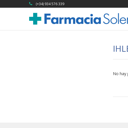
(+34) 934 576 339
IHL
No hay 