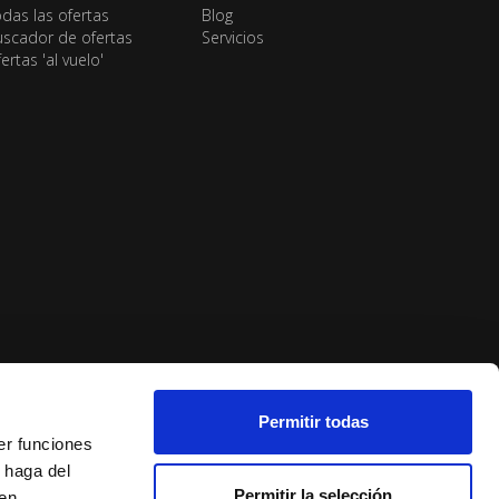
das las ofertas
Blog
scador de ofertas
Servicios
ertas 'al vuelo'
Permitir todas
er funciones
 haga del
Permitir la selección
den