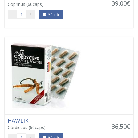
39,00€
Coprinus (60caps)
-
+
Añadir
HAWLIK
36,50€
Córdiceps (60caps)
-
+
Añadir