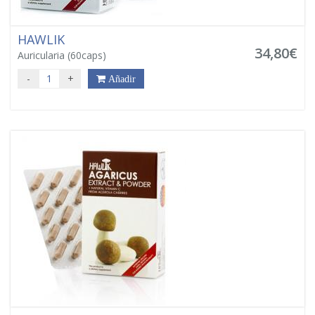
HAWLIK
34,80€
Auricularia (60caps)
-
+
Añadir