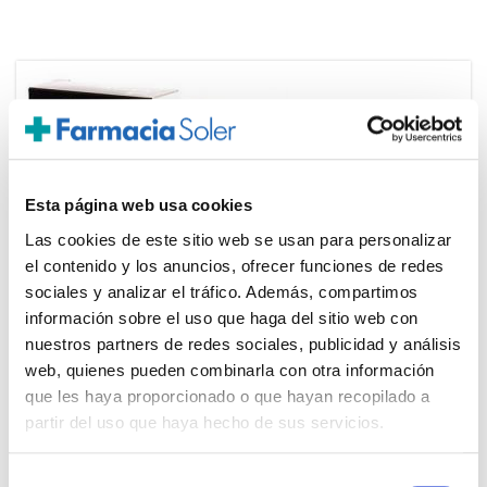
Esta página web usa cookies
Las cookies de este sitio web se usan para personalizar
el contenido y los anuncios, ofrecer funciones de redes
sociales y analizar el tráfico. Además, compartimos
información sobre el uso que haga del sitio web con
nuestros partners de redes sociales, publicidad y análisis
HAWLIK
web, quienes pueden combinarla con otra información
35,50€
Maitake-Grifola Frondosa (60caps)
que les haya proporcionado o que hayan recopilado a
-
+
Añadir
partir del uso que haya hecho de sus servicios.
Selección