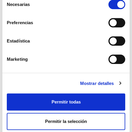
Necesarias
de
consentimiento
Preferencias
Estadística
Marketing
HAWLIK
Mostrar detalles
34,80€
Melena de León-Hericium Erinaceus
(60caps)
Permitir todas
-
+
Añadir
Permitir la selección