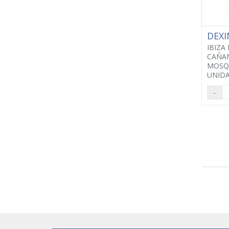
DEX
IBIZA
CAÑAM
MOSQU
UNIDA
-