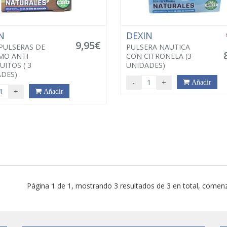
IN
DEXIN
9,95€
 PULSERAS DE
PULSERA NAUTICA
O ANTI-
CON CITRONELA (3
ITOS ( 3
UNIDADES)
DES)
-
+
Añadir
+
Añadir
Página 1 de 1, mostrando 3 resultados de 3 en total, comenz