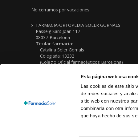
No cerramos por vacaciones
FARMACIA-ORTOPEDIA SOLER GORNALS
Passeig Sant Joan 117
08037-Barcelona
Titular farmacia:
Catalina Soler Gornals
Colegiada: 13232
(Colegio Oficial farmacéuticos Barcelona)
Farmacia nº: 08-0280
NIF: 37339170G
Esta página web usa cook
Telf: (+34) 934 576 339
Las cookies de este sitio 
Email: farmacia@farmaciasoler.com
de redes sociales y analiz
sitio web con nuestros par
combinarla con otra inform
que haya hecho de sus ser