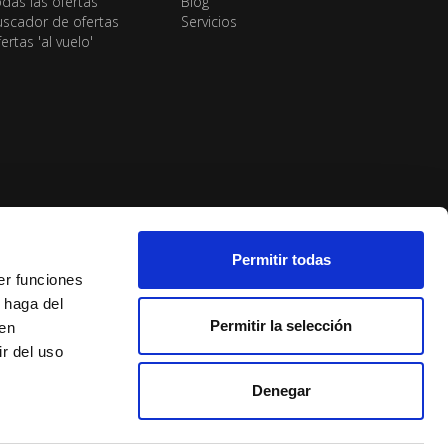
das las ofertas
Blog
scador de ofertas
Servicios
ertas 'al vuelo'
Permitir todas
er funciones
 haga del
Permitir la selección
den
r del uso
Denegar