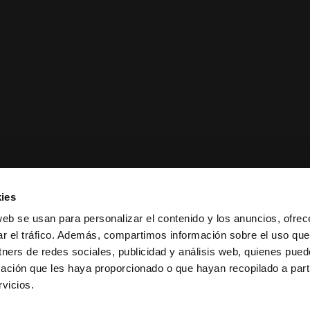
ies
web se usan para personalizar el contenido y los anuncios, ofrec
ar el tráfico. Además, compartimos información sobre el uso que
tners de redes sociales, publicidad y análisis web, quienes pue
ación que les haya proporcionado o que hayan recopilado a parti
ciones de venta
|
Política de
vicios.