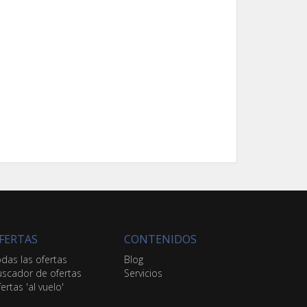
FERTAS
CONTENIDOS
das las ofertas
Blog
scador de ofertas
Servicios
ertas 'al vuelo'