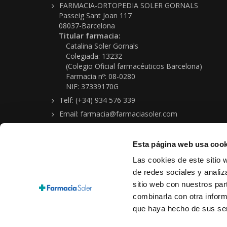
FARMACIA-ORTOPEDIA SOLER GORNALS
Passeig Sant Joan 117
08037-Barcelona
Titular farmacia:
Catalina Soler Gornals
Colegiada: 13232
(Colegio Oficial farmacéuticos Barcelona)
Farmacia nº: 08-0280
NIF: 37339170G
Telf: (+34) 934 576 339
Email: farmacia@farmaciasoler.com
Esta página web usa cook
Las cookies de este sitio 
de redes sociales y analiz
sitio web con nuestros par
Copyright © 2026 Farmacia-Ortopedia Soler Gornals
combinarla con otra inform
Aviso legal
|
Política protección de datos personales
|
Condi
que haya hecho de sus ser
Cookies