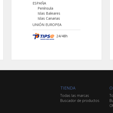
ESPAÑA
Península
Islas Baleares
Islas Canarias
UNIÓN EUROPEA
24/48h
TIENDA
O
Todas las marcas
To
Buscador de productos
Bu
Of