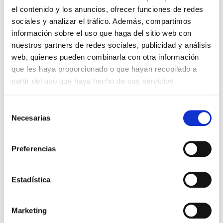
el contenido y los anuncios, ofrecer funciones de redes
sociales y analizar el tráfico. Además, compartimos
información sobre el uso que haga del sitio web con
nuestros partners de redes sociales, publicidad y análisis
web, quienes pueden combinarla con otra información
PRECIO ESPECIAL
que les haya proporcionado o que hayan recopilado a
partir del uso que haya hecho de sus servicios.
Selección
Necesarias
de
consentimiento
Preferencias
COLNATUR
24.10€
READY SABOR LIMÓN (30 Sticks
Estadística
20,20€
bucodispersables)
-
+
Añadir
Marketing