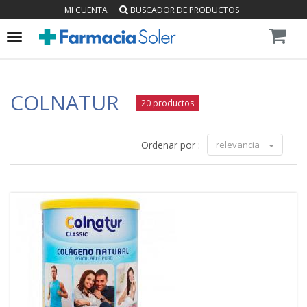
MI CUENTA
BUSCADOR DE PRODUCTOS
Toggle
navigation
COLNATUR
20 productos
Ordenar por :
relevancia