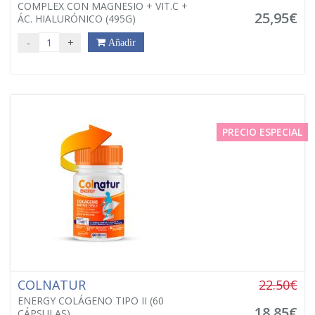
COMPLEX CON MAGNESIO + VIT.C +
25,95€
ÁC. HIALURÓNICO (495G)
-
+
Añadir
PRECIO ESPECIAL
COLNATUR
22.50€
ENERGY COLÁGENO TIPO II (60
18,85€
CÁPSULAS)