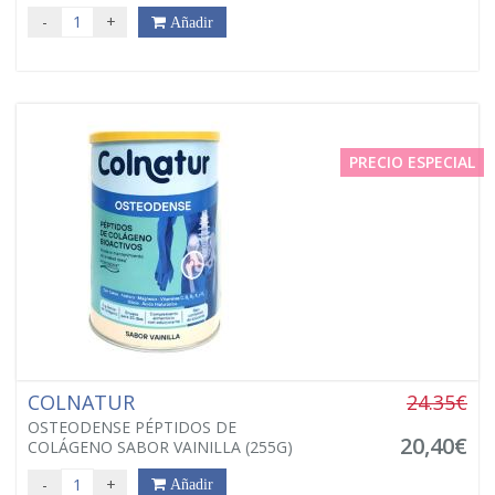
-
+
Añadir
PRECIO ESPECIAL
COLNATUR
24.35€
OSTEODENSE PÉPTIDOS DE
20,40€
COLÁGENO SABOR VAINILLA (255G)
-
+
Añadir