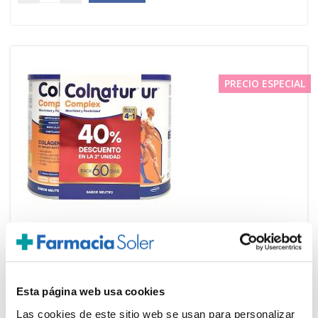
PRECIO ESPECIAL
COLNATUR
36.20€
PACK COMPLEX SABOR NEUTRO (2
30,35€
UNIDADES X 330G)
-
+
Añadir
Esta página web usa cookies
Las cookies de este sitio web se usan para personalizar