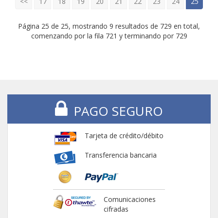
<<
17
18
19
20
21
22
23
24
25
Página 25 de 25, mostrando 9 resultados de 729 en total,
comenzando por la fila 721 y terminando por 729
PAGO SEGURO
Tarjeta de crédito/débito
Transferencia bancaria
Comunicaciones
cifradas