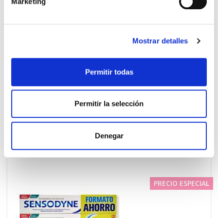
Marketing
Mostrar detalles
Permitir todas
SENSODYNE
6.20€
SENSIBILIDAD Y ENCIAS FRESH MINT
4,65€
(75ml)
Permitir la selección
TEMPORALMENTE AGOTADO
AVÍSAME SI HAY STOCK
Denegar
PRECIO ESPECIAL