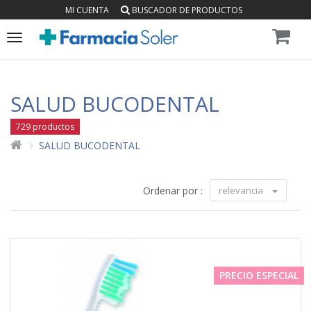
MI CUENTA
BUSCADOR DE PRODUCTOS
Toggle
navigation
SALUD BUCODENTAL
729 productos
SALUD BUCODENTAL
Ordenar por :
relevancia
PRECIO ESPECIAL