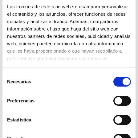
Las cookies de este sitio web se usan para personalizar
el contenido y los anuncios, ofrecer funciones de redes
sociales y analizar el tráfico. Además, compartimos
información sobre el uso que haga del sitio web con
nuestros partners de redes sociales, publicidad y análisis
web, quienes pueden combinarla con otra información
SENSODYNE
10,40€
que les haya proporcionado o que hayan recopilado a
PASTA DENTAL REPAIR & PROTECT
MENTA FRESCA (2 UNIDADES X 75ML)
partir del uso que haya hecho de sus servicios.
NUEVA FÓRMULA!
TEMPORALMENTE AGOTADO
Selección
Necesarias
de
AVÍSAME SI HAY STOCK
consentimiento
Preferencias
PRECIO ESPECIAL
Estadística