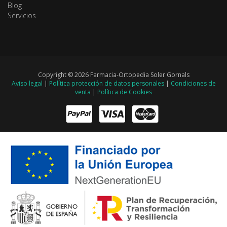
Blog
Servicios
Copyright © 2026 Farmacia-Ortopedia Soler Gornals
Aviso legal
|
Política protección de datos personales
|
Condiciones de
venta
|
Política de Cookies