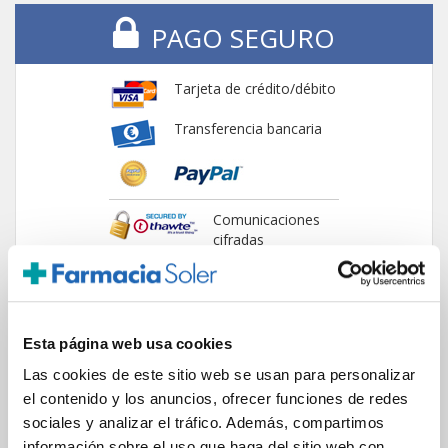
PAGO SEGURO
Tarjeta de crédito/débito
Transferencia bancaria
Comunicaciones
cifradas
Esta página web usa cookies
ENVIOS Y DESTINOS
Las cookies de este sitio web se usan para personalizar
el contenido y los anuncios, ofrecer funciones de redes
sociales y analizar el tráfico. Además, compartimos
ESPAÑA
información sobre el uso que haga del sitio web con