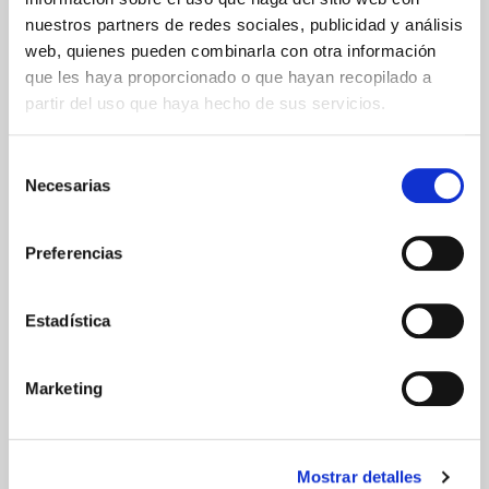
Península
Islas Baleares
nuestros partners de redes sociales, publicidad y análisis
Islas Canarias
web, quienes pueden combinarla con otra información
UNIÓN EUROPEA
que les haya proporcionado o que hayan recopilado a
partir del uso que haya hecho de sus servicios.
24/48h
Selección
Necesarias
de
consentimiento
Preferencias
GARANTÍA DE CALIDAD
Estadística
Marketing
Mostrar detalles